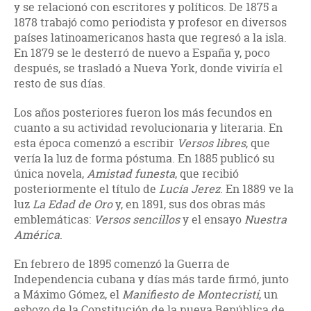
y se relacionó con escritores y políticos. De 1875 a
1878 trabajó como periodista y profesor en diversos
países latinoamericanos hasta que regresó a la isla.
En 1879 se le desterró de nuevo a España y, poco
después, se trasladó a Nueva York, donde viviría el
resto de sus días.
Los años posteriores fueron los más fecundos en
cuanto a su actividad revolucionaria y literaria. En
esta época comenzó a escribir
Versos libres
, que
vería la luz de forma póstuma. En 1885 publicó su
única novela,
Amistad funesta
, que recibió
posteriormente el título de
Lucía Jerez
. En 1889 ve la
luz
La Edad de Oro
y, en 1891, sus dos obras más
emblemáticas:
Versos sencillos
y el ensayo
Nuestra
América
.
En febrero de 1895 comenzó la Guerra de
Independencia cubana y días más tarde firmó, junto
a Máximo Gómez, el
Manifiesto de Montecristi
, un
esbozo de la Constitución de la nueva República de