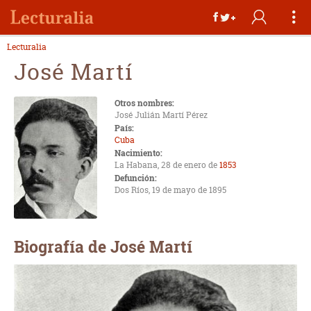
Lecturalia
José Martí
Otros nombres:
José Julián Martí Pérez
País:
Cuba
Nacimiento:
La Habana, 28 de enero de
1853
Defunción:
Dos Ríos, 19 de mayo de 1895
Biografía de José Martí