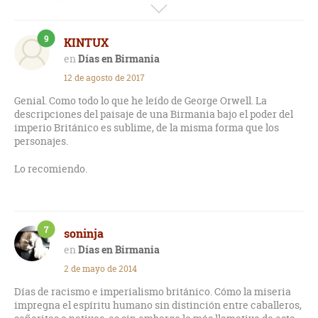
puede reflejar muy bien la atmósfera de esos tiempos, es
excesivamente descriptivo y bastante anodino. Tan solo al
final se precipitan los acontecimientos, dejando, sin
9
KINTUX
embargo, asuntos pendientes a mi entender. Un folletín
absolutamente lejano.
Días en Birmania
12 de agosto de 2017
Genial. Como todo lo que he leído de George Orwell. La
descripciones del paisaje de una Birmania bajo el poder del
imperio Británico es sublime, de la misma forma que los
personajes.
Lo recomiendo.
7
soninja
Días en Birmania
2 de mayo de 2014
Días de racismo e imperialismo británico. Cómo la miseria
impregna el espíritu humano sin distinción entre caballeros,