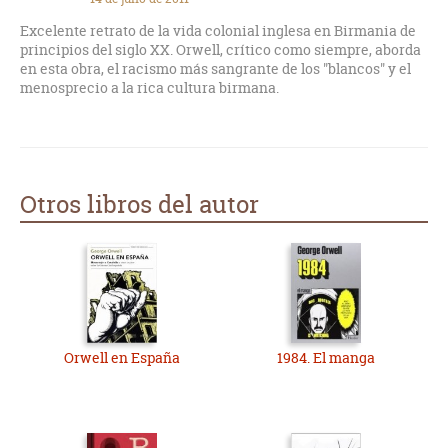
poder. No falta el bueno ni el malo, amores y odios, deja claro
las maneras de vivir y sentir de los personajes de la época.
Excelente retrato de la vida colonial inglesa en Birmania de
principios del siglo XX. Orwell, crítico como siempre, aborda
en esta obra, el racismo más sangrante de los "blancos" y el
menosprecio a la rica cultura birmana.
Otros libros del autor
Orwell en España
1984. El manga