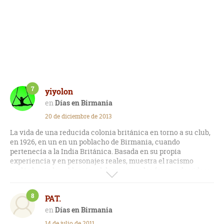
7
yiyolon
Días en Birmania
20 de diciembre de 2013
La vida de una reducida colonia británica en torno a su club,
en 1926, en un en un poblacho de Birmania, cuando
pertenecía a la India Británica. Basada en su propia
experiencia y en personajes reales, muestra el racismo
inglés hacia la población, el desprecio a las formas de vida y
tradiciones locales y la explotación de los recursos locales.
Es curioso que los nativos veían a los ingleses como
8
PAT.
superiores, y trataban de subir en la escala social imitando
sus costumbres y tratando con los extranjeros, en una
Días en Birmania
sociedad corrupta en la que vale todo para ir alcanzando el
14 de julio de 2011