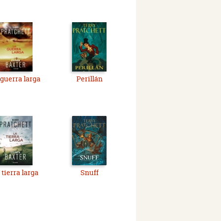
 guerra larga
Perillán
 tierra larga
Snuff