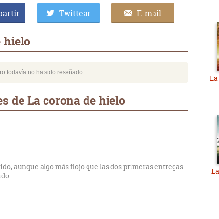
artir
Twittear
E-mail
 hielo
bro todavía no ha sido reseñado
La
s de La corona de hielo
ido, aunque algo más flojo que las dos primeras entregas
La
ido.