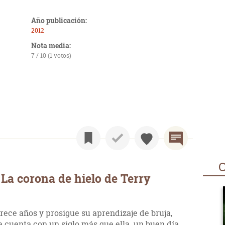
Año publicación:
2012
Nota media:
7 / 10 (1 votos)
O
La corona de hielo de Terry
rece años y prosigue su aprendizaje de bruja,
e cuenta con un siglo más que ella. un buen día,