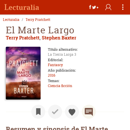
Lecturalia
Terry Pratchett
El Marte Largo
Terry Pratchett
,
Stephen Baxter
Título alternativo:
La Tierra Larga 3
Editorial:
Fantascy
Año publicación:
2016
Temas:
Ciencia ficción
Resumen y sinopsis de El Marte