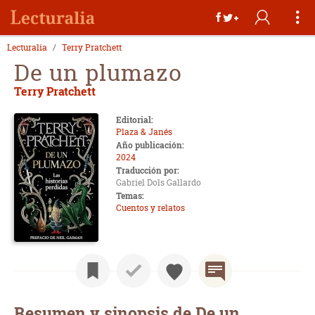
Lecturalia
Terry Pratchett
De un plumazo
Terry Pratchett
Editorial:
Plaza & Janés
Año publicación:
2024
Traducción por:
Gabriel Dols Gallardo
Temas:
Cuentos y relatos
Resumen y sinopsis de De un