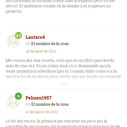
muchísimas) no estaban traducidas al español pero no me
afectó. El ambiente creado en la abadía y el suspenso es
perfecto.
8.5
Lautaro4
El nombre de la rosa
28 de junio de 2022
Me cuesta dar una reseña, creo que es un libro para leerlo
más de una vez. Es un relato muy rico, demasiado quizá,
tiene momentos soberbios (por ej. cuando Adso conoce a la
muchacha de la aldea), pero siento que por partes se extiende
sin necesidad. Repito que con una segunda lectura, quizá,
sea otro el panorama, de todas maneras, no hay dudas de que
es una obra maestra.
9
Pehuen1957
El nombre de la rosa
12 de marzo de 2022
Lo leí dos veces, la primera me extravié un poco por la
cantidad de personajes. En la segunda tomé la precaución de