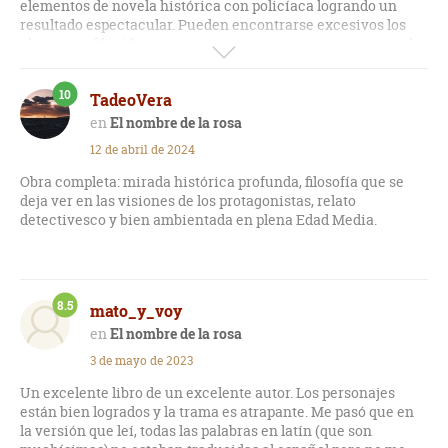
elementos de novela histórica con policíaca logrando un
resultado espectacular. Pueden encontrarse excesivos los
elementos filosóficos que presenta pero son necesarios en la
trama. Los personajes muy bien logrados. Guillermo de
Baskerville es genial.
10
TadeoVera
El nombre de la rosa
12 de abril de 2024
Obra completa: mirada histórica profunda, filosofía que se
deja ver en las visiones de los protagonistas, relato
detectivesco y bien ambientada en plena Edad Media.
8.5
mato_y_voy
El nombre de la rosa
3 de mayo de 2023
Un excelente libro de un excelente autor. Los personajes
están bien logrados y la trama es atrapante. Me pasó que en
la versión que leí, todas las palabras en latín (que son