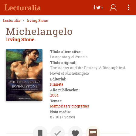
Lecturalia
Irving Stone
Michelangelo
Irving Stone
Título alternativo:
La agonía y el éxtasis
Título original:
The Agony and the Ecstasy: A Biographical
Novel of Michelangelo
Editorial:
Planeta
Año publicación:
2004
Temas:
Memorias y biografías
Nota media:
8 / 10 (7 votos)