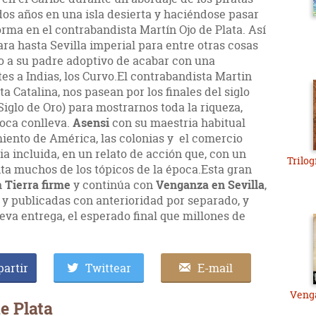
dos años en una isla desierta y haciéndose pasar
rma en el contrabandista Martín Ojo de Plata. Así
ara hasta Sevilla imperial para entre otras cosas
o a su padre adoptivo de acabar con una
es a Indias, los Curvo.El contrabandista Martin
ta Catalina, nos pasean por los finales del siglo
 Siglo de Oro) para mostrarnos toda la riqueza,
oca conlleva.
Asensi
con su maestria habitual
iento de América, las colonias y el comercio
ia incluida, en un relato de acción que, con un
Trilog
ta muchos de los tópicos de la época.Esta gran
n
Tierra firme
y continúa con
Venganza en Sevilla
,
y publicadas con anterioridad por separado, y
va entrega, el esperado final que millones de
artir
Twittear
E-mail
Venga
e Plata