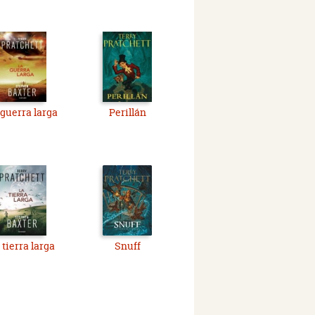
 guerra larga
Perillán
 tierra larga
Snuff