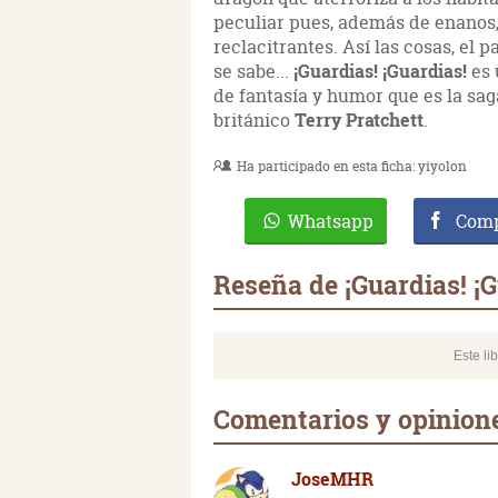
peculiar pues, además de enanos
reclacitrantes. Así las cosas, e
se sabe...
¡Guardias! ¡Guardias!
es 
de fantasía y humor que es la sa
británico
Terry Pratchett
.
Ha participado en esta ficha:
yiyolon
Whatsapp
Comp
Reseña de ¡Guardias! ¡G
Este li
Comentarios y opinione
JoseMHR