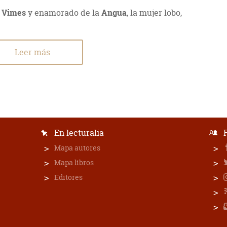
n Vimes
y enamorado de la
Angua
, la mujer lobo,
Leer más
En lecturalia
Mapa autores
Mapa libros
Editores