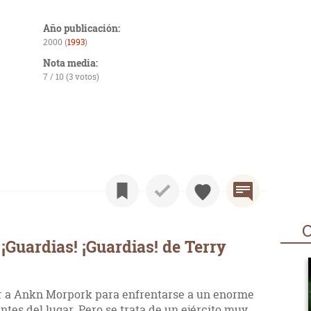
Año publicación:
2000 (
1993
)
Nota media:
7 / 10 (3 votos)
O
¡Guardias! ¡Guardias! de Terry
ar a Ankn Morpork para enfrentarse a un enorme
ntes del lugar. Pero se trata de un ejército muy