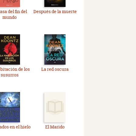
asa del fin del
Después de la muerte
mundo
bitación de los
La red oscura
susurros
ados en el hielo
El Marido