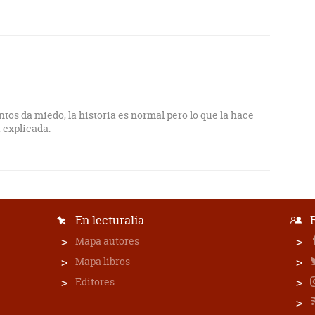
os da miedo, la historia es normal pero lo que la hace
á explicada.
En lecturalia
Mapa autores
Mapa libros
Editores