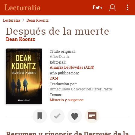
Lecturalia
Dean Koontz
Después de la muerte
Dean Koontz
Título original:
After Death
Editorial:
Alianza De Novelas (ADN)
Año publicación:
2024
Traducción por:
Inmaculada Concepción Pérez Parra
Temas:
Misterio y suspense
Resumen y sinopsis de Después de la