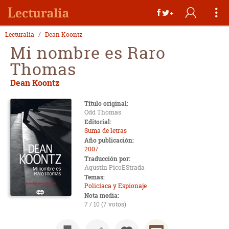
Lecturalia
Dean Koontz
Mi nombre es Raro
Thomas
Dean Koontz
Título original:
Odd Thomas
Editorial:
Suma de letras
Año publicación:
2007
Traducción por:
Agustín PicoEStrada
Temas:
Policíaca y Espionaje
Nota media:
7 / 10 (7 votos)