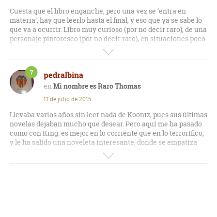
Cuesta que el libro enganche, pero una vez se ‘entra en
materia’, hay que leerlo hasta el final, y eso que ya se sabe lo
que va a ocurrir. Libro muy curioso (por no decir raro), de una
personaje pintoresco (por no decir raro), en situaciones poco
normales (por no decir raras). En definitiva, un libro muy
entretenido, que hace incluso reir en algunas ocasiones. Una
agradable sorpresa.
7
pedralbina
Mi nombre es Raro Thomas
11 de julio de 2015
Llevaba varios años sin leer nada de Koontz, pues sus últimas
novelas dejaban mucho que desear. Pero aquí me ha pasado
como con King: es mejor en lo corriente que en lo terrorífico,
y le ha salido una noveleta interesante, donde se empatiza
con el protagonista y se lee con agrado. Puestos a elegir,
prefiero lo habitual que lo que se sale de lo común.