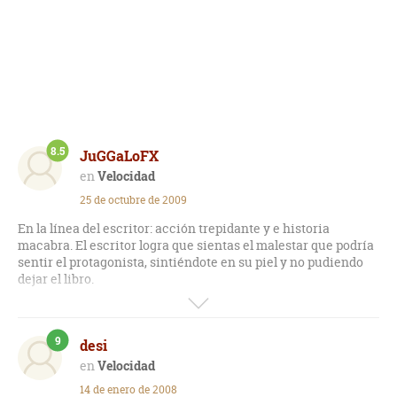
8.5
JuGGaLoFX
Velocidad
25 de octubre de 2009
En la línea del escritor: acción trepidante y e historia
macabra. El escritor logra que sientas el malestar que podría
sentir el protagonista, sintiéndote en su piel y no pudiendo
dejar el libro.
La división de los capítulos es perfecta, como en los libros de
Dan Brown. Al final de cada capítulo siempre queda la
9
desi
historia en tan punto que no puedes simplemente dejar el
libro en la mesa. Quieres leer el próximo. Y después el
Velocidad
próximo. Y al final odias a Koontz, porque todo libro tiene un
14 de enero de 2008