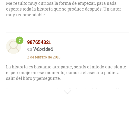
Me resulto muy curiosa la forma de empezar, para nada
esperas toda la historia que se produce después. Un autor
muy recomendable.
7
987654321
Velocidad
2 de febrero de 2010
La historia es bastante atrapante, sentís el miedo que siente
el personaje en ese momento, como si el asesino pudiera
salir del libro y perseguirte.
Pero a mi criterio, esperaba un final mejor del que este libro
tiene, pero a pesar de ello, debo reconocer que el final no era
nada que nadie se esperara.
Ademas el libro comienza de una forma graciosa a mi gusto.