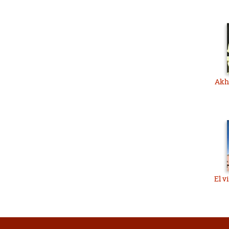
Akhe
El v