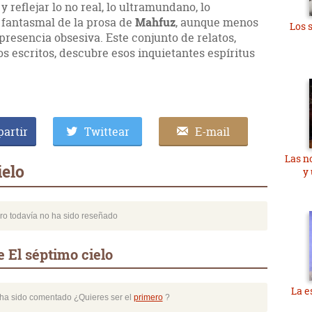
 reflejar lo no real, lo ultramundano, lo
 fantasmal de la prosa de
Mahfuz
, aunque menos
Los 
resencia obsesiva. Este conjunto de relatos,
s escritos, descubre esos inquietantes espíritus
artir
Twittear
E-mail
Las n
ielo
y
bro todavía no ha sido reseñado
 El séptimo cielo
La e
o ha sido comentado ¿Quieres ser el
primero
?