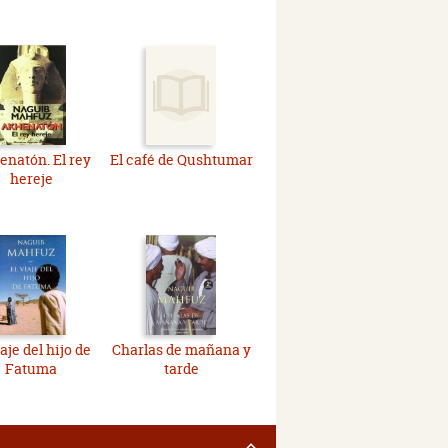
natón. El rey
El café de Qushtumar
hereje
iaje del hijo de
Charlas de mañana y
Fatuma
tarde