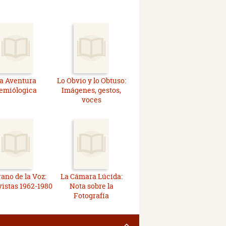
a Aventura
Lo Obvio y lo Obtuso:
emiólogica
Imágenes, gestos,
voces
rano de la Voz:
La Cámara Lúcida:
istas 1962-1980
Nota sobre la
Fotografía