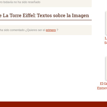
bro todavía no ha sido reseñado
 La Torre Eiffel: Textos sobre la Imagen
o ha sido comentado ¿Quieres ser el
primero
?
L
S
El G
Entrev