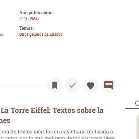
Año publicación:
2001 (
1964
)
Temas:
ez
Otros géneros de Ensayo
O
a Torre Eiffel: Textos sobre la
hes
ón de textos inéditos en castellano realizada a
su autor, por lo que incluyen desde un breve libro