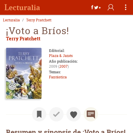
Lecturalia
Terry Pratchett
¡Voto a Bríos!
Terry Pratchett
Editorial:
Plaza & Janés
Año publicación:
2009 (
2007
)
Temas:
Fantástica
Resumen y sinopsis de ¡Voto a Bríos!