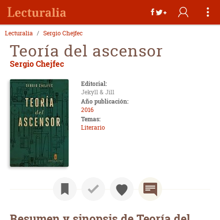
Lecturalia
Sergio Chejfec
Teoría del ascensor
Sergio Chejfec
Editorial:
Jekyll & Jill
Año publicación:
2016
Temas:
Literario
Resumen y sinopsis de Teoría del