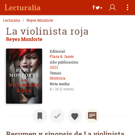
Lecturalia
Reyes Monforte
La violinista roja
Reyes Monforte
Editorial:
Plaza & Janés
Año publicación:
2022
Temas:
Histórica
Nota media:
8 / 10 (1 votos)
Resumen y sinopsis de La violinista