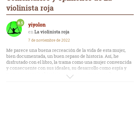
violinista roja
8.5
yiyolon
La violinista roja
7 de noviembre de 2022
Me parece una buena recreación de la vida de esta mujer,
bien documentada, un buen repaso de historia. Así, he
disfrutado con el libro, la trama como una mujer convencida
y consecuente con sus ideales, su desarrollo como espía y
tantos personajes históricos que se cruzaron con la
protagonista. Lo que menos me gustó fue el principio, pues
me costó un poco entrar, y al final también pierde fuelle,
como es lógico.