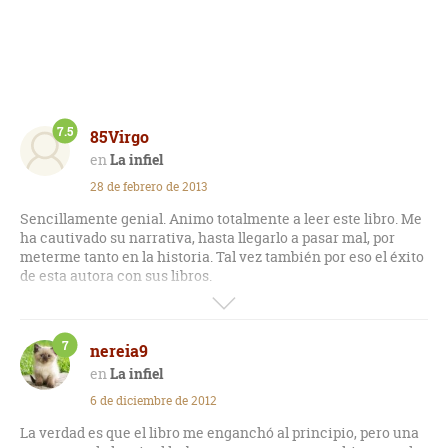
7.5
85Virgo
La infiel
28 de febrero de 2013
Sencillamente genial. Animo totalmente a leer este libro. Me
ha cautivado su narrativa, hasta llegarlo a pasar mal, por
meterme tanto en la historia. Tal vez también por eso el éxito
de esta autora con sus libros.
Incluso he llegado a dudar si no dejarlo a medias pero al final
vale la pena acabarlo sobre todo por el final tan impactante.
7
nereia9
Final que es el resultado de la palabra AMOR Y VENGANZA, y
totalmente insospechado. Recomiendo una vez leído el libro
La infiel
completar la historia con entrevistas que hay por internet de
6 de diciembre de 2012
la autora. Hace comentarios muy buenos que todavía te
hacen reflexionar más.
La verdad es que el libro me enganchó al principio, pero una