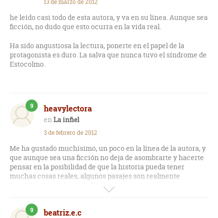
13 de marzo de 2012
he leído casi todo de esta autora, y va en su línea. Aunque sea
ficción, no dudo que esto ocurra en la vida real.
Ha sido angustiosa la lectura, ponerte en el papel de la
protagonista es duro. La salva que nunca tuvo el síndrome de
Estocolmo.
9
heavylectora
La infiel
3 de febrero de 2012
Me ha gustado muchísimo, un poco en la línea de la autora, y
que aunque sea una ficción no deja de asombrarte y hacerte
pensar en la posibilidad de que la historia pueda tener
muchas cosas reales, algunos pasajes son realmente
espeluznantes y la verdad es que consigue engancharte
desde la primera página y meterte en la piel de su
protagonista; muy buena, la recomendaría sin ninguna duda.
9
beatriz.e.c