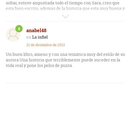
soltar, estuve angustiada todo el tiempo con Sara, creo que
esta bien escrito, ademas de la historia que esta muy buena y
que aunque sean personajes ficticios, lo vemos todos los días
en los noticiarios, muy recomendable
8
anabel48
La infiel
21 de diciembre de 2013
Un buen libro, ameno y con una temática muy del estilo de su
autora.Una historia que terriblemente puede suceder en la
vida real y pone los pelos de punta.