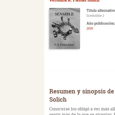
Título alternativ
Insensible 2
Año publicación:
2015
Resumen y sinopsis de 
Solich
Conocerse los obligó a ver más al
sentir más de lo que se atrevían.