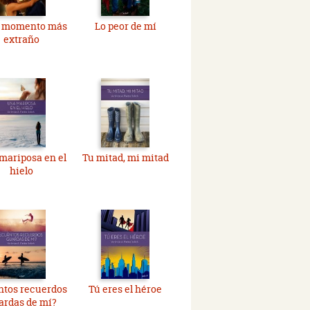
l momento más
Lo peor de mí
extraño
mariposa en el
Tu mitad, mi mitad
hielo
ntos recuerdos
Tú eres el héroe
ardas de mí?