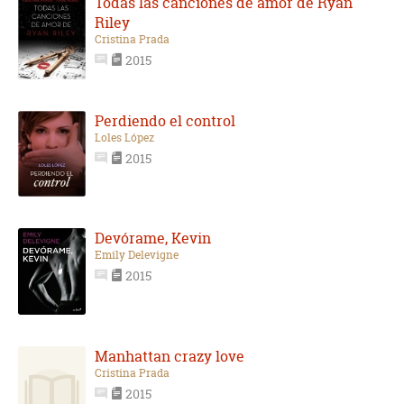
Todas las canciones de amor de Ryan
Riley
Cristina Prada
2015
Perdiendo el control
Loles López
2015
Devórame, Kevin
Emily Delevigne
2015
Manhattan crazy love
Cristina Prada
2015