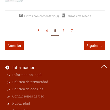
Libros con comentario(s)
Libros con reseña
3
4
5
6
7
Anterior
Siguiente
Información
Información legal
Política de privacidad
Política de cookies
Condiciones de uso
Publicidad