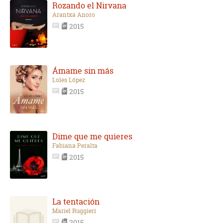
Rozando el Nirvana
Arantxa Anoro
2015
Ámame sin más
Loles López
2015
Dime que me quieres
Fabiana Peralta
2015
La tentación
Mariel Ruggieri
2015