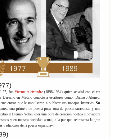
977)
el 27, fue
Vicente Aleixandre
(1898-1984) quien se alzó con el tan
aba Derecho en Madrid conoció a escritores como Dámaso Alonso,
uentros que le impulsaron a publicar sus trabajos literarios.
Su
entes: una primera de poesía pura, otra de poesía surrealista y una
recibió el Premio Nobel «por una obra de creación poética innovadora
osmos y en nuestra sociedad actual, a la par que representa la gran
as tradiciones de la poesía española».
89)