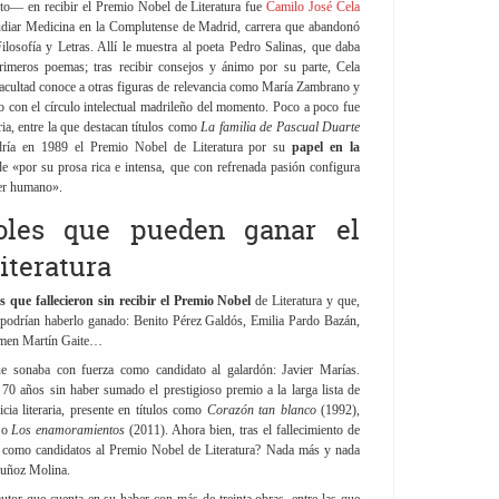
o— en recibir el Premio Nobel de Literatura fue
Camilo José Cela
udiar Medicina en la Complutense de Madrid, carrera que abandonó
ilosofía y Letras. Allí le muestra al poeta Pedro Salinas, que daba
rimeros poemas; tras recibir consejos y ánimo por su parte, Cela
 facultad conoce a otras figuras de relevancia como María Zambrano y
 con el círculo intelectual madrileño del momento. Poco a poco fue
ria, entre la que destacan títulos como
La familia de Pascual Duarte
dría en 1989 el Premio Nobel de Literatura por su
papel en la
e «por su prosa rica e intensa, que con refrenada pasión configura
ser humano».
ñoles que pueden ganar el
iteratura
es que fallecieron sin recibir el Premio Nobel
de Literatura y que,
o, podrían haberlo ganado: Benito Pérez Galdós, Emilia Pardo Bazán,
rmen Martín Gaite…
e sonaba con fuerza como candidato al galardón: Javier Marías.
s 70 años sin haber sumado el prestigioso premio a la larga lista de
ia literaria, presente en títulos como
Corazón tan blanco
(1992),
 o
Los enamoramientos
(2011). Ahora bien, tras el fallecimiento de
n como candidatos al Premio Nobel de Literatura? Nada más y nada
uñoz Molina.