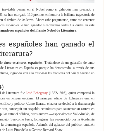
s inevitable pensar en el Nobel como el galardón más preciado y
1, se han otorgado 116 premios en honor a la brillante trayectoria de
en el ámbito de las letras. Ahora cabe preguntarse, entre ese centenar
tores españoles lo han ganado? Resolvemos todas tus dudas en este
ganadores españoles del Premio Nobel de Literatura
.
res españoles han ganado el
iteratura?
ado
cinco escritores españoles
. Tratándose de un galardón de tanto
 de Literatura en España es porque ha demostrado, a través de sus
 pluma, logrando con ello traspasar las fronteras del país y hacerse un
4)
 de Literatura fue
José Echegaray
(1832-1916), quien compartió la
ncés en lengua occitana. El principal oficio de Echegaray era, en
entífico y político. Como literato, el autor se dedicó a la dramaturgia
por otra, conseguir un respaldo económico para sustentar su carrera en
opular entre el público, otros autores —especialmente Valle-Inclán, de
trabajo. Sea como fuere, Echegaray fue reconocido por la Academia
e la dramaturgia española. Además del aplauso del público, también
lla de Luigi Pirandello o George Bernard Shaw.