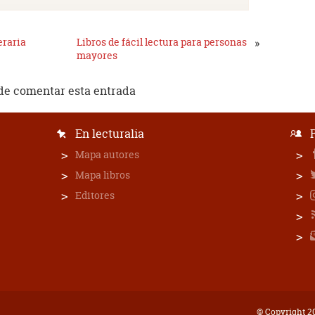
eraria
Libros de fácil lectura para personas
»
mayores
de comentar esta entrada
En lecturalia
Mapa autores
Mapa libros
Editores
© Copyright 20