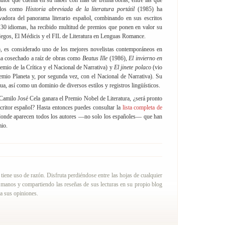
utor que cuenta en su haber con más de treinta obras, entre las que
tulos como
Historia abreviada de la literatura portátil
(1985) ha
vadora del panorama literario español, combinando en sus escritos
a 30 idiomas, ha recibido multitud de premios que ponen en valor su
llegos, El Médicis y el FIL de Literatura en Lenguas Romance.
, es considerado uno de los mejores novelistas contemporáneos en
o ha cosechado a raíz de obras como
Beatus Ille
(1986),
El invierno en
mio de la Crítica y el Nacional de Narrativa) y
El jinete polaco
(vio
emio Planeta y, por segunda vez, con el Nacional de Narrativa). Su
a, así como un dominio de diversos estilos y registros lingüísticos.
amilo José Cela ganara el Premio Nobel de Literatura, ¿será pronto
critor español? Hasta entonces puedes consultar la
lista completa de
donde aparecen todos los autores —no solo los españoles— que han
mio.
iene uso de razón. Disfruta perdiéndose entre las hojas de cualquier
 manos y compartiendo las reseñas de sus lecturas en su propio blog
 a sus opiniones.