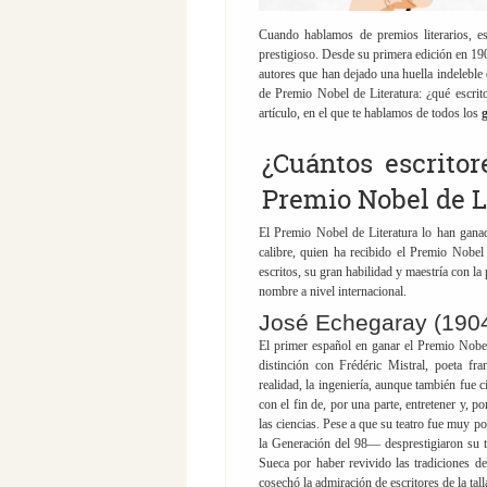
Cuando hablamos de premios literarios, e
prestigioso. Desde su primera edición en 190
autores que han dejado una huella indeleble 
de Premio Nobel de Literatura: ¿qué escri
artículo, en el que te hablamos de todos los
¿Cuántos escrito
Premio Nobel de L
El Premio Nobel de Literatura lo han gan
calibre, quien ha recibido el Premio Nobel
escritos, su gran habilidad y maestría con la
nombre a nivel internacional.
José Echegaray (190
El primer español en ganar el Premio Nobel
distinción con Frédéric Mistral, poeta fra
realidad, la ingeniería, aunque también fue ci
con el fin de, por una parte, entretener y, 
las ciencias. Pese a que su teatro fue muy p
la Generación del 98— desprestigiaron su 
Sueca por haber revivido las tradiciones d
cosechó la admiración de escritores de la ta