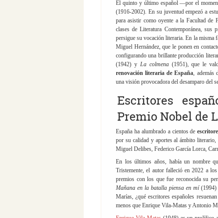
El quinto y último español —por el moment
(1916-2002). En su juventud empezó a est
para asistir como oyente a la Facultad de F
clases de Literatura Contemporánea, sus p
persigue su vocación literaria. En la misma
Miguel Hernández, que le ponen en contacto
configurando una brillante producción litera
(1942) y
La colmena
(1951), que le val
renovación literaria de España
, además d
una visión provocadora del desamparo del 
Escritores espa
Premio Nobel de L
España ha alumbrado a cientos de
escritor
por su calidad y aportes al ámbito literari
Miguel Delibes, Federico García Lorca, Ca
En los últimos años, había un nombre qu
Tristemente, el autor falleció en 2022 a lo
premios con los que fue reconocida su peric
Mañana en la batalla piensa en mí
(1994)
Marías, ¿qué escritores españoles resuena
menos que Enrique Vila-Matas y Antonio M