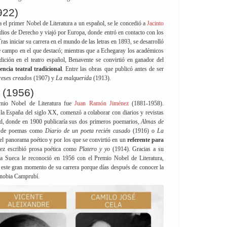
922)
 el primer Nobel de Literatura a un español, se le concedió a
Jacinto
os de Derecho y viajó por Europa, donde entró en contacto con los
ras iniciar su carrera en el mundo de las letras en 1893, se desarrolló
te campo en el que destacó; mientras que a Echegaray los académicos
adición en el teatro español, Benavente se convirtió en ganador del
ncia teatral tradicional
. Entre las obras que publicó antes de ser
reses creados
(1907) y
La malquerida
(1913).
 (1956)
emio Nobel de Literatura fue
Juan Ramón Jiménez
(1881-1958).
la España del siglo XX, comenzó a colaborar con diarios y revistas
id, donde en 1900 publicaría sus dos primeros poemarios,
Almas de
s de poemas como
Diario de un poeta recién casado
(1916) o
La
el panorama poético y por los que se convirtió en un
referente para
ez escribió prosa poética como
Platero y yo
(1914). Gracias a su
ia Sueca le reconoció en 1956 con el Premio Nobel de Literatura,
e este gran momento de su carrera porque días después de conocer la
Zenobia Camprubí.