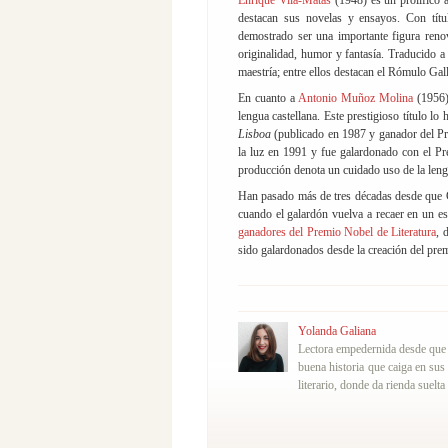
Enrique Vila-Matas
(1948) es un prolífico a
destacan sus novelas y ensayos. Con tí
demostrado ser una importante figura reno
originalidad, humor y fantasía. Traducido 
maestría; entre ellos destacan el Rómulo Ga
En cuanto a
Antonio Muñoz Molina
(1956)
lengua castellana. Este prestigioso título l
Lisboa
(publicado en 1987 y ganador del Pre
la luz en 1991 y fue galardonado con el Pr
producción denota un cuidado uso de la lengu
Han pasado más de tres décadas desde que C
cuando el galardón vuelva a recaer en un es
ganadores del Premio Nobel de Literatura
, 
sido galardonados desde la creación del pre
Yolanda Galiana
Lectora empedernida desde que t
buena historia que caiga en sus
literario, donde da rienda suelta