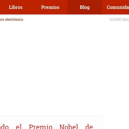
Libros
Premios
Blog
Comunida
ibro electrónico
113.600 libr
ado el Premio Nobel de