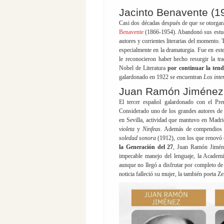
Jacinto Benavente (1
Casi dos décadas después de que se otorgara
Benavente
(1866-1954). Abandonó sus estudi
autores y corrientes literarias del momento. T
especialmente en la dramaturgia. Fue en es
le reconocieron haber hecho resurgir la tr
Nobel de Literatura
por continuar la tende
galardonado en 1922 se encuentran
Los inte
Juan Ramón Jiménez
El tercer español galardonado con el Pr
Considerado uno de los grandes autores de 
en Sevilla, actividad que mantuvo en Madr
violeta
y
Ninfeas
. Además de compendio
soledad sonora
(1912), con los que renovó 
la Generación del 27
, Juan Ramón Jimén
impecable manejo del lenguaje, la Academ
aunque no llegó a disfrutar por completo d
noticia falleció su mujer, la también poeta 