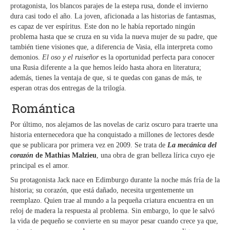
protagonista, los blancos parajes de la estepa rusa, donde el invierno
dura casi todo el año. La joven, aficionada a las historias de fantasmas,
es capaz de ver espíritus. Este don no le había reportado ningún
problema hasta que se cruza en su vida la nueva mujer de su padre, que
también tiene visiones que, a diferencia de Vasia, ella interpreta como
demonios.
El oso y el ruiseñor
es la oportunidad perfecta para conocer
una Rusia diferente a la que hemos leído hasta ahora en literatura;
además, tienes la ventaja de que, si te quedas con ganas de más, te
esperan otras dos entregas de la trilogía.
Romántica
Por último, nos alejamos de las novelas de cariz oscuro para traerte una
historia enternecedora que ha conquistado a millones de lectores desde
que se publicara por primera vez en 2009. Se trata de
La mecánica del
corazón
de Mathias Malzieu
, una obra de gran belleza lírica cuyo eje
principal es el amor.
Su protagonista Jack nace en Edimburgo durante la noche más fría de la
historia; su corazón, que está dañado, necesita urgentemente un
reemplazo. Quien trae al mundo a la pequeña criatura encuentra en un
reloj de madera la respuesta al problema. Sin embargo, lo que le salvó
la vida de pequeño se convierte en su mayor pesar cuando crece ya que,