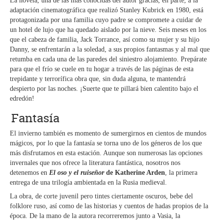
La novela, una de las más conocidas del autor gracias, en parte, a la
adaptación cinematográfica que realizó Stanley Kubrick en 1980, está
protagonizada por una familia cuyo padre se compromete a cuidar de
un hotel de lujo que ha quedado aislado por la nieve. Seis meses en los
que el cabeza de familia, Jack Torrance, así como su mujer y su hijo
Danny, se enfrentarán a la soledad, a sus propios fantasmas y al mal que
retumba en cada una de las paredes del siniestro alojamiento. Prepárate
para que el frío se cuele en tu hogar a través de las páginas de esta
trepidante y terrorífica obra que, sin duda alguna, te mantendrá
despierto por las noches. ¡Suerte que te pillará bien calentito bajo el
edredón!
Fantasía
El invierno también es momento de sumergirnos en cientos de mundos
mágicos, por lo que la fantasía se torna uno de los géneros de los que
más disfrutamos en esta estación. Aunque son numerosas las opciones
invernales que nos ofrece la literatura fantástica, nosotros nos
detenemos en
El oso y el ruiseñor
de Katherine Arden
, la primera
entrega de una trilogía ambientada en la Rusia medieval.
La obra, de corte juvenil pero tintes ciertamente oscuros, bebe del
folklore ruso, así como de las historias y cuentos de hadas propios de la
época. De la mano de la autora recorreremos junto a Vasia, la