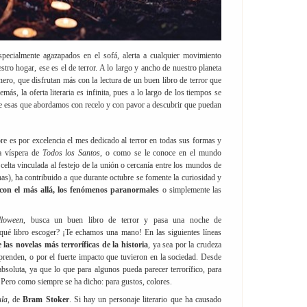
pecialmente agazapados en el sofá, alerta a cualquier movimiento
ro hogar, ese es el de terror. A lo largo y ancho de nuestro planeta
nero, que disfrutan más con la lectura de un buen libro de terror que
ás, la oferta literaria es infinita, pues a lo largo de los tiempos se
 de esas que abordamos con recelo y con pavor a descubrir que puedan
re es por excelencia el mes dedicado al terror en todas sus formas y
La víspera de
Todos los Santos
, o como se le conoce en el mundo
 celta vinculada al festejo de la unión o cercanía entre los mundos de
as), ha contribuido a que durante octubre se fomente la curiosidad y
 con el más allá, los fenómenos paranormales
o simplemente las
lloween
, busca un buen libro de terror y pasa una noche de
qué libro escoger? ¡Te echamos una mano! En las siguientes líneas
 las novelas más terroríficas de la historia
, ya sea por la crudeza
sprenden, o por el fuerte impacto que tuvieron en la sociedad. Desde
absoluta, ya que lo que para algunos pueda parecer terrorífico, para
 Pero como siempre se ha dicho: para gustos, colores.
la
, de
Bram Stoker
. Si hay un personaje literario que ha causado