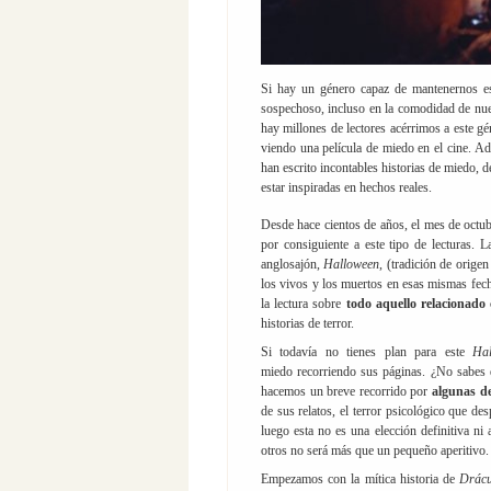
Si hay un género capaz de mantenernos es
sospechoso, incluso en la comodidad de nuest
hay millones de lectores acérrimos a este gé
viendo una película de miedo en el cine. Adem
han escrito incontables historias de miedo,
estar inspiradas en hechos reales.
Desde hace cientos de años, el mes de octub
por consiguiente a este tipo de lecturas. 
anglosajón,
Halloween
, (tradición de origen
los vivos y los muertos en esas mismas fech
la lectura sobre
todo aquello relacionado
historias de terror.
Si todavía no tienes plan para este
Ha
miedo recorriendo sus páginas. ¿No sabes 
hacemos un breve recorrido por
algunas de
de sus relatos, el terror psicológico que de
luego esta no es una elección definitiva ni 
otros no será más que un pequeño aperitivo.
Empezamos con la mítica historia de
Drácu