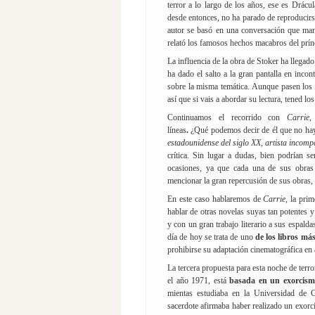
terror a lo largo de los años, ese es Drácu
desde entonces, no ha parado de reproducir
autor se basó en una conversación que ma
relató los famosos hechos macabros del prínc
La influencia de la obra de Stoker ha llegado
ha dado el salto a la gran pantalla en incon
sobre la misma temática. Aunque pasen los 
así que si vais a abordar su lectura, tened lo
Continuamos el recorrido con
Carrie
líneas
.
¿Qué podemos decir de él que no h
estadounidense del siglo XX, artista incomp
crítica. Sin lugar a dudas, bien podrían se
ocasiones, ya que cada una de sus obras
mencionar la gran repercusión de sus obras, 
En este caso hablaremos de
Carrie
, la pri
hablar de otras novelas suyas tan potentes 
y con un gran trabajo literario a sus espald
día de hoy se trata de uno
de los libros má
prohibirse su adaptación cinematográfica en 
La tercera propuesta para esta noche de terr
el año 1971, está
basada en un exorcism
mientas estudiaba en la Universidad de 
sacerdote afirmaba haber realizado un exo