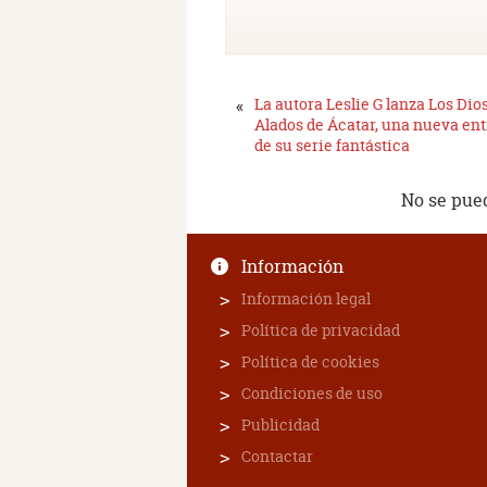
«
La autora Leslie G lanza Los Dio
Alados de Ácatar, una nueva en
de su serie fantástica
No se pue
Información
Información legal
Política de privacidad
Política de cookies
Condiciones de uso
Publicidad
Contactar