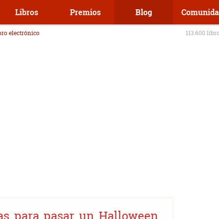
Libros
Premios
Blog
Comunida
ibro electrónico
113.600 libr
cas para pasar un Halloween