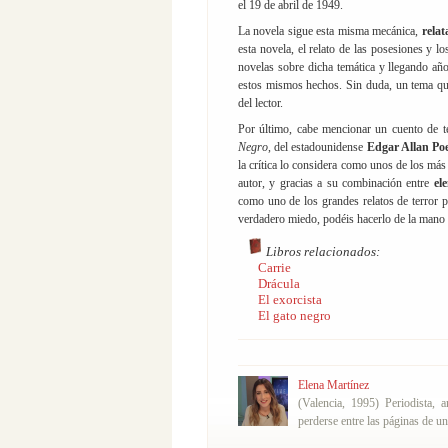
el 19 de abril de 1949.
La novela sigue esta misma mecánica,
rela
esta novela, el relato de las posesiones y 
novelas sobre dicha temática y llegando año
estos mismos hechos. Sin duda, un tema que
del lector.
Por último, cabe mencionar un cuento de t
Negro
, del estadounidense
Edgar Allan Po
la crítica lo considera como unos de los más a
autor, y gracias a su combinación entre
ele
como uno de los grandes relatos de terror p
verdadero miedo, podéis hacerlo de la mano 
Libros relacionados:
Carrie
Drácula
El exorcista
El gato negro
Elena Martínez
(Valencia, 1995) Periodista, 
perderse entre las páginas de un