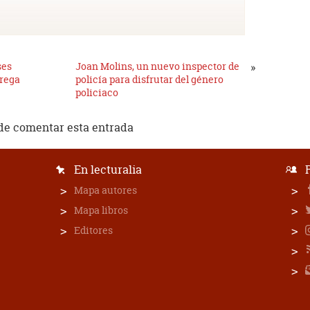
ses
Joan Molins, un nuevo inspector de
»
trega
policía para disfrutar del género
policiaco
de comentar esta entrada
En lecturalia
Mapa autores
Mapa libros
Editores