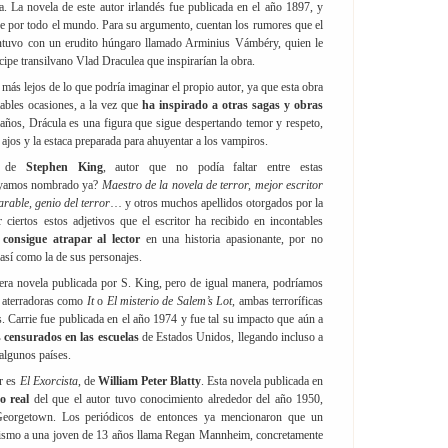
la. La novela de este autor irlandés fue publicada en el año 1897, y
se por todo el mundo. Para su argumento, cuentan los rumores que el
ntuvo con un erudito húngaro llamado Arminius Vámbéry, quien le
ipe transilvano Vlad Draculea que inspirarían la obra.
 más lejos de lo que podría imaginar el propio autor, ya que esta obra
tables ocasiones, a la vez que
ha inspirado a otras sagas y obras
años, Drácula es una figura que sigue despertando temor y respeto,
s ajos y la estaca preparada para ahuyentar a los vampiros.
, de
Stephen King
, autor que no podía faltar entre estas
ayamos nombrado ya?
Maestro de la novela de terror, mejor escritor
arable, genio del terror
… y otros muchos apellidos otorgados por la
r ciertos estos adjetivos que el escritor ha recibido en incontables
consigue atrapar al lector
en una historia apasionante, por no
así como la de sus personajes.
mera novela publicada por S. King, pero de igual manera, podríamos
y aterradoras como
It
o
El misterio de Salem’s Lot
, ambas terroríficas
as. Carrie fue publicada en el año 1974 y fue tal su impacto que aún a
s censurados en las escuelas
de Estados Unidos, llegando incluso a
algunos países.
or es
El Exorcista
, de
William Peter Blatty
. Esta novela publicada en
o real
del que el autor tuvo conocimiento alrededor del año 1950,
Georgetown. Los periódicos de entonces ya mencionaron que un
rcismo a una joven de 13 años llama Regan Mannheim, concretamente