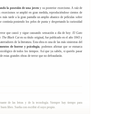
tando la posesión de una joven
y su posterior exorcismo. A raíz de
los exorcismos se amplió en gran medida, reproduciéndose cientos de
s más tarde a la gran pantalla un amplio abanico de películas sobre
 continúa poniendo los pelos de punta y despertando la curiosidad
error que causó y sigue causando sensación a día de hoy:
El Gato
e
.
The Black Cat
en su título original, fue publicado en el año 1843 y
terradores de la literatura. Esta obra es una de las más siniestras del
mentos de horror y psicología
, podemos afirmar que se enmarca
sicológico de todos los tiempos. Así que ya sabéis, si queréis pasar
de estas grandes obras de terror que no defraudarán.
amante de las letras y de la tecnología. Siempre hay tiempo para
 buen libro. Sueña con escribir el suyo propio.