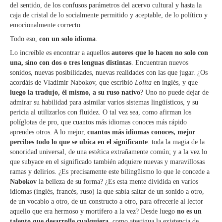
del sentido, de los confusos parámetros del acervo cultural y hasta la
caja de cristal de lo socialmente permitido y aceptable, de lo político y
emocionalmente correcto.
Todo eso,
con un solo idioma
.
Lo increíble es encontrar a aquellos
autores que lo hacen no solo con
una, sino con dos o tres lenguas distintas
. Encuentran nuevos
sonidos, nuevas posibilidades, nuevas realidades con las que jugar. ¿Os
acordáis de Vladimir Nabokov, que escribió
Lolita
en inglés, y que
luego la tradujo, él mismo, a su ruso nativo
? Uno no puede dejar de
admirar su habilidad para asimilar varios sistemas lingüísticos, y su
pericia al utilizarlos con fluidez. O tal vez sea, como afirman los
políglotas de pro, que cuantos más idiomas conoces más rápido
aprendes otros. A lo mejor,
cuantos más idiomas conoces, mejor
percibes todo lo que se ubica en el significante
: toda la magia de la
sonoridad universal, de una estética extrañamente común; y a la vez lo
que subyace en el significado también adquiere nuevas y maravillosas
ramas y delirios. ¿Es precisamente este bilingüismo lo que le concede a
Nabokov
la belleza de su forma? ¿Es esta mente dividida en varios
idiomas (inglés, francés, ruso) la que sabía saltar de un sonido a otro,
de un vocablo a otro, de un constructo a otro, para ofrecerle al lector
aquello que era hermoso y mortífero a la vez? Desde luego
no es un
talento que desarrolle cualquiera
, como atestigua la existencia de