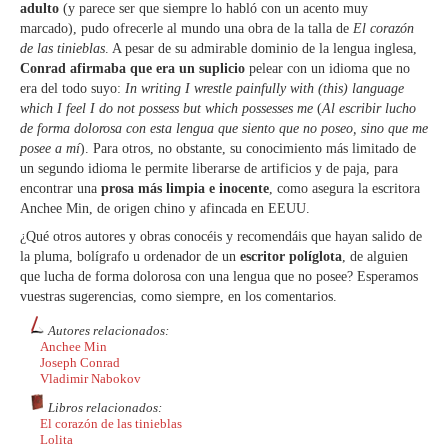
adulto
(y parece ser que siempre lo habló con un acento muy
marcado), pudo ofrecerle al mundo una obra de la talla de
El corazón
de las tinieblas
. A pesar de su admirable dominio de la lengua inglesa,
Conrad afirmaba que era un suplicio
pelear con un idioma que no
era del todo suyo:
In writing I wrestle painfully with (this) language
which I feel I do not possess but which possesses me
(
Al escribir lucho
de forma dolorosa con esta lengua que siento que no poseo, sino que me
posee a mí
). Para otros, no obstante, su conocimiento más limitado de
un segundo idioma le permite liberarse de artificios y de paja, para
encontrar una
prosa más limpia e inocente
, como asegura la escritora
Anchee Min, de origen chino y afincada en EEUU.
¿Qué otros autores y obras conocéis y recomendáis que hayan salido de
la pluma, bolígrafo u ordenador de un
escritor políglota
, de alguien
que lucha de forma dolorosa con una lengua que no posee? Esperamos
vuestras sugerencias, como siempre, en los comentarios.
Autores relacionados:
Anchee Min
Joseph Conrad
Vladimir Nabokov
Libros relacionados:
El corazón de las tinieblas
Lolita