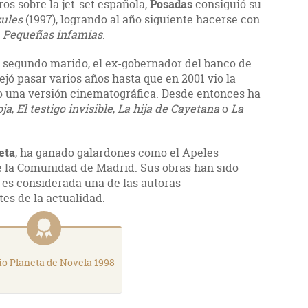
ros sobre la jet-set española,
Posadas
consiguió su
ules
(1997), logrando al año siguiente hacerse con
n
Pequeñas infamias
.
u segundo marido, el ex-gobernador del banco de
ejó pasar varios años hasta que en 2001 vio la
vo una versión cinematográfica. Desde entonces ha
oja
,
El testigo invisible
,
La hija de Cayetana
o
La
eta
, ha ganado galardones como el Apeles
e la Comunidad de Madrid. Sus obras han sido
 es considerada una de las autoras
es de la actualidad.
o Planeta de Novela 1998