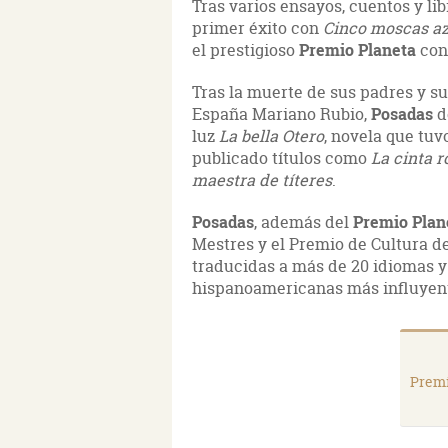
Tras varios ensayos, cuentos y lib
primer éxito con
Cinco moscas az
el prestigioso
Premio Planeta
co
Tras la muerte de sus padres y s
España Mariano Rubio,
Posadas
d
luz
La bella Otero
, novela que tu
publicado títulos como
La cinta r
maestra de títeres
.
Posadas
, además del
Premio Plan
Mestres y el Premio de Cultura d
traducidas a más de 20 idiomas y
hispanoamericanas más influyent
Premi