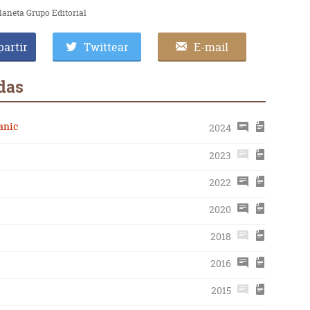
laneta Grupo Editorial
artir
Twittear
E-mail
das
tanic
2024
2023
2022
2020
2018
2016
2015