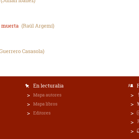
Julián Ibáñez
n muerta
Raúl Argemí
Guerrero Casasola
En lecturalia
Mapa autores
Mapa libros
Editores