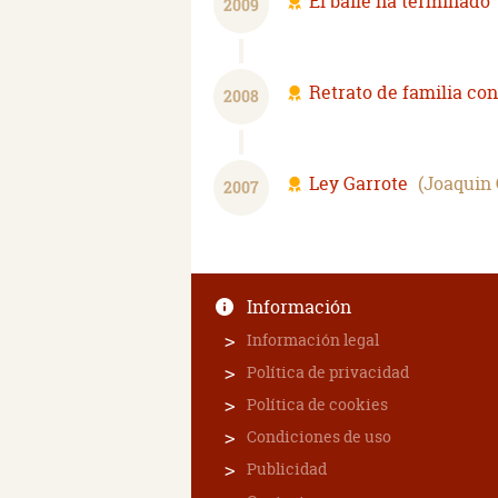
El baile ha terminado
2009
Retrato de familia co
2008
Ley Garrote
Joaquin 
2007
Información
Información legal
Política de privacidad
Política de cookies
Condiciones de uso
Publicidad