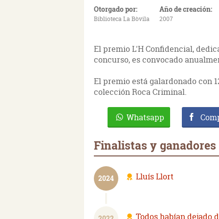
Otorgado por:
Año de creación:
Biblioteca La Bòvila
2007
El premio L'H Confidencial, dedi
concurso, es convocado anualmente
El premio está galardonado con 12
colección Roca Criminal.
Whatsapp
Comp
Finalistas y ganadores 
Lluís Llort
2024
Todos habían dejado d
2022