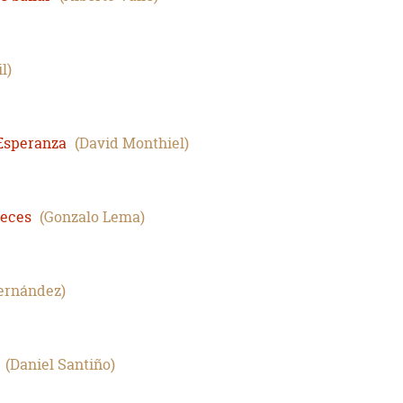
il
 Esperanza
David Monthiel
reces
Gonzalo Lema
ernández
Daniel Santiño