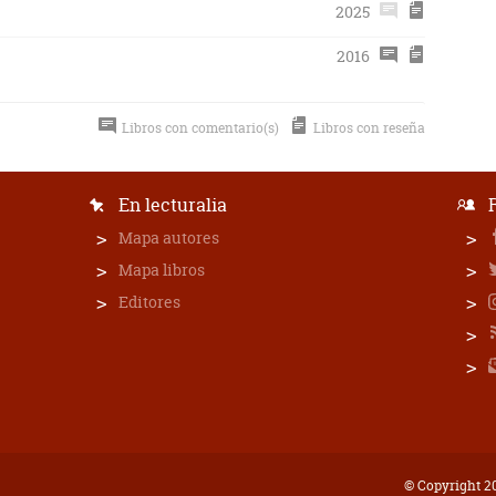
2025
2016
Libros con comentario(s)
Libros con reseña
En lecturalia
Mapa autores
Mapa libros
Editores
© Copyright 20