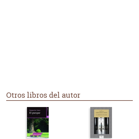
Lo más mágico del libro es ver cómo este niño aprende a leer
de milagro gracias a un libro quemado, demostrando que no
necesita de ninguna escuela para entender lo grande que es
el mundo. La autora nos regala un relato precioso que no va
de grandes sorpresas ni de acción, sino de sentimientos,
donde la lluvia constante funciona como un escudo que
limpia y da una dignidad sagrada a la pobreza de la familia.
La forma de escribir es muy curiosa, usando frases muy
cortas, repeticiones y un montón de silencios que te meten
de lleno en una atmósfera llena de melancolía. La relación de
Ernesto con sus padres y, sobre todo, el cariño tan especial
que le une a su hermana Jeanne están contados con una
delicadeza tan grande que te olvidas de juzgarlos y
simplemente te dedicas a quererlos. Es verdad que al no
pasar grandes cosas en la trama, el libro puede parecer
Otros libros del autor
demasiado lento o confuso para quien busque una novela
con mucho movimiento. Sin embargo, termina siendo una
joya literaria que te atrapa por su pureza y te invita a mirar la
vida con los ojos de alguien que se niega a que los adultos le
digan cómo tiene que pensar.