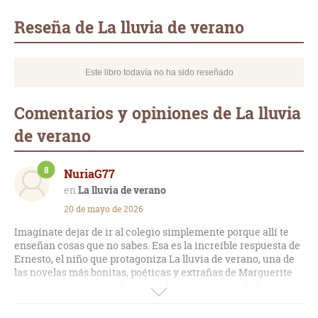
mail
Reseña de La lluvia de verano
Este libro todavía no ha sido reseñado
Comentarios y opiniones de La lluvia
de verano
8
NuriaG77
La lluvia de verano
20 de mayo de 2026
Imagínate dejar de ir al colegio simplemente porque allí te
enseñan cosas que no sabes. Esa es la increíble respuesta de
Ernesto, el niño que protagoniza La lluvia de verano, una de
las novelas más bonitas, poéticas y extrañas de Marguerite
Duras. La historia nos lleva a un barrio muy gris de las
afueras de París para enseñarnos la rutina de una familia de
inmigrantes que vive completamente apartada del sistema.