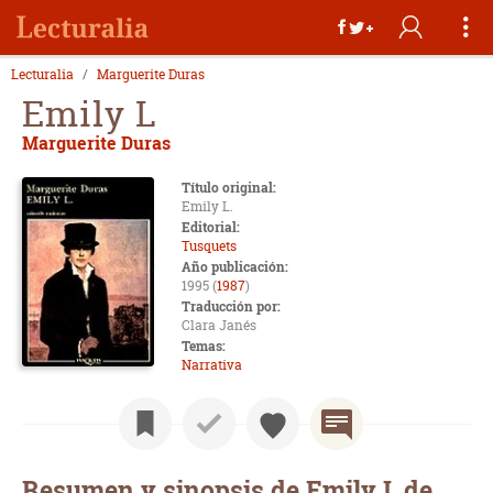
Lecturalia
Marguerite Duras
Emily L
Marguerite Duras
Título original:
Emily L.
Editorial:
Tusquets
Año publicación:
1995 (
1987
)
Traducción por:
Clara Janés
Temas:
Narrativa
Resumen y sinopsis de Emily L de