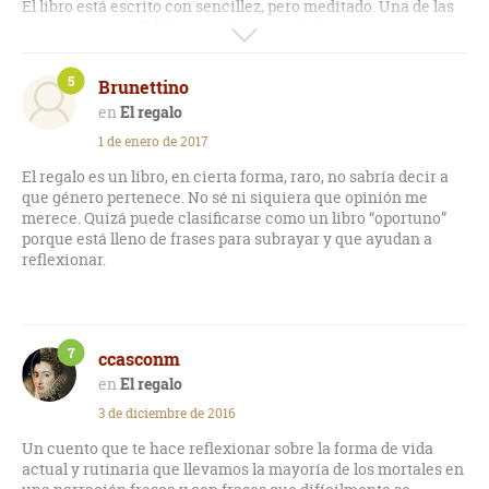
El libro está escrito con sencillez, pero meditado. Una de las
características del libro es el recurso de frases que tienes
ganas de subrayar e incluso memorizar.
5
Brunettino
En algunos momentos es libro es lírico, en otros caprichoso y
durante la mayor parte de lectura sencilla y rápida.
El regalo
1 de enero de 2017
La historia que cuenta es una mera excusa para contar lo
que el autor quiere transmitir. Es como un cuento para
El regalo es un libro, en cierta forma, raro, no sabría decir a
adultos.
que género pertenece. No sé ni siquiera que opinión me
merece. Quizá puede clasificarse como un libro “oportuno”
porque está lleno de frases para subrayar y que ayudan a
reflexionar.
7
ccasconm
El regalo
3 de diciembre de 2016
Un cuento que te hace reflexionar sobre la forma de vida
actual y rutinaria que llevamos la mayoría de los mortales en