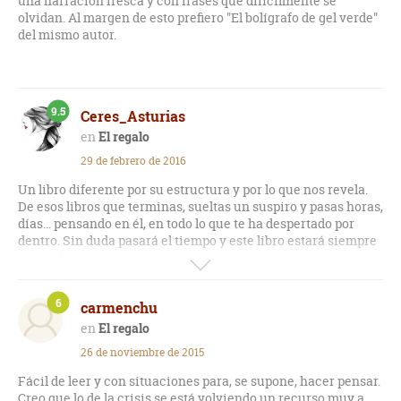
una narración fresca y con frases que difícilmente se
olvidan. Al margen de esto prefiero "El bolígrafo de gel verde"
del mismo autor.
9.5
Ceres_Asturias
El regalo
29 de febrero de 2016
Un libro diferente por su estructura y por lo que nos revela.
De esos libros que terminas, sueltas un suspiro y pasas horas,
días... pensando en él, en todo lo que te ha despertado por
dentro. Sin duda pasará el tiempo y este libro estará siempre
presente.
Un libro que se lee sin complicaciones, las hojas pasan sin
6
carmenchu
darte cuenta. Siempre te deja con ganas de seguir.
El regalo
Un libro con mensajes que nos abren los ojos ante el mundo y
26 de noviembre de 2015
la vida que vivimos.
Fácil de leer y con situaciones para, se supone, hacer pensar.
Particularmente, un libro que ha plasmado en papel y al
Creo que lo de la crisis se está volviendo un recurso muy a