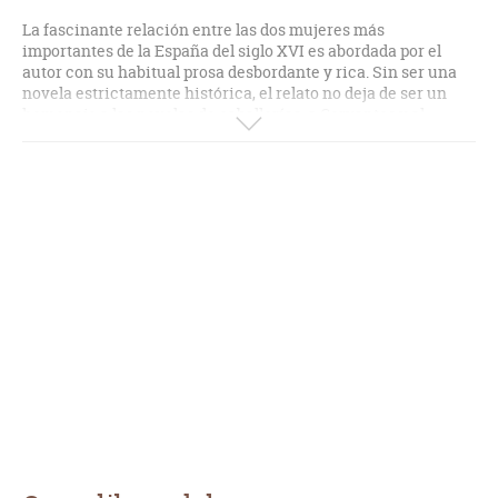
La fascinante relación entre las dos mujeres más
importantes de la España del siglo XVI es abordada por el
autor con su habitual prosa desbordante y rica. Sin ser una
novela estrictamente histórica, el relato no deja de ser un
homenaje a las novelas de caballerías, a Cervantes y al
mundo y la sociedad de la segunda mitad del siglo XVI,
poblados de monjas milagreras, beatas alumbradas,
aristócratas de rancio abolengo y pícaros rufianescos.
Resulta especialmente interesante el punto cómico que
imprime a los hechos vistos en la distancia graves y santos.