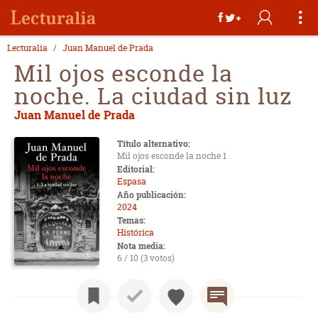
Lecturalia
Juan Manuel de Prada
Mil ojos esconde la
noche. La ciudad sin luz
Juan Manuel de Prada
Título alternativo:
Mil ojos esconde la noche 1
Editorial:
Espasa
Año publicación:
2024
Temas:
Histórica
Nota media:
6 / 10 (3 votos)