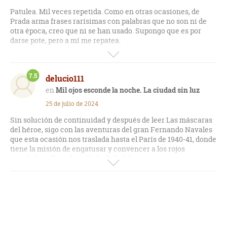
Patulea. Mil veces repetida. Como en otras ocasiones, de
Prada arma frases rarísimas con palabras que no son ni de
otra época, creo que ni se han usado. Supongo que es por
darse pote, pero a mí me repatea.
Después, el protagonista me ha resultado odioso. Se ríe de
todo el mundo, tiene dos caras. Por otra parte tenemos
7.5
delucio111
demasiada descripción de marranadas (mocos, escupitajos,
cacas...) que lo hace repugnante. Porque además no sé a qué
Mil ojos esconde la noche. La ciudad sin luz
vienen ni qué aportan. Es el último intento de leer a este
25 de julio de 2024
autor que hago.
Sin solución de continuidad y después de leer Las máscaras
del héroe, sigo con las aventuras del gran Fernando Navales
que esta ocasión nos traslada hasta el París de 1940-41, donde
tiene la misión de engatusar y convencer a los rojos
españoles y llevarlos al lado de la falange.
Impresionante la forma de narrar de De Prada, pocos
escritores tienen esa prosa tan sublime.
Una maravilla leerle una vez más.