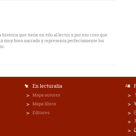
 historia que tiene en vilo al lector y por eso creo que
stá muy bien narrado y representa perfectamente los
or.
En lecturalia
Mapa autores
Mapa libros
Editores