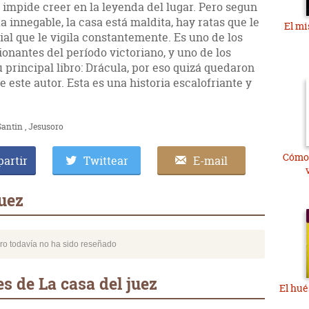
e impide creer en la leyenda del lugar. Pero segun
ta innegable, la casa está maldita, hay ratas que le
El mi
al que le vigila constantemente. Es uno de los
onantes del período victoriano, y uno de los
 principal libro: Drácula, por eso quizá quedaron
e este autor. Esta es una historia escalofriante y
Santin
Jesusoro
Cómo 
artir
Twittear
E-mail
juez
bro todavía no ha sido reseñado
s de La casa del juez
El hué