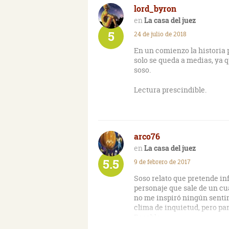
lord_byron
La casa del juez
5
24 de julio de 2018
En un comienzo la historia 
solo se queda a medias, ya q
soso.
Lectura prescindible.
arco76
La casa del juez
5.5
9 de febrero de 2017
Soso relato que pretende in
personaje que sale de un cu
no me inspiró ningún sentim
clima de inquietud, pero par
Pasable.