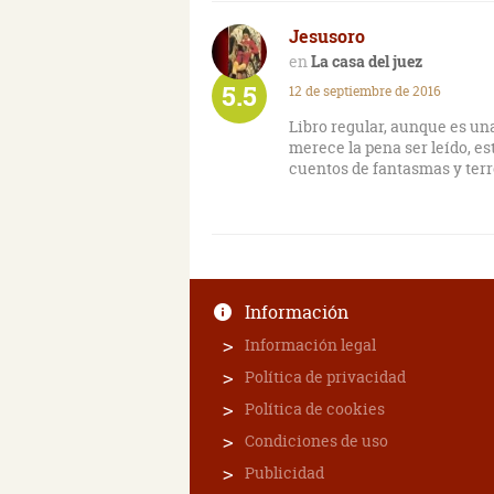
Jesusoro
La casa del juez
5.5
12 de septiembre de 2016
Libro regular, aunque es una
merece la pena ser leído, e
cuentos de fantasmas y terr
Información
Información legal
Política de privacidad
Política de cookies
Condiciones de uso
Publicidad