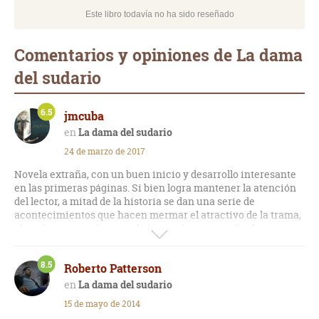
Este libro todavía no ha sido reseñado
Comentarios y opiniones de La dama
del sudario
6.5
jmcuba
La dama del sudario
24 de marzo de 2017
Novela extraña, con un buen inicio y desarrollo interesante
en las primeras páginas. Si bien logra mantener la atención
del lector, a mitad de la historia se dan una serie de
acontecimientos que hacen mermar el atractivo de la trama,
el cual continua decayendo hasta alcanzar un final soso en
extremo.
8.5
Roberto Patterson
Recomendado a medias, pues de haber mantenido la idea
presentada en la primera parte del libro hubiese sido una
La dama del sudario
obra destacada.
15 de mayo de 2014