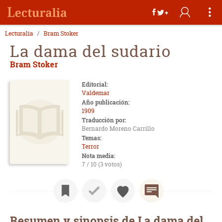
Lecturalia
Bram Stoker
La dama del sudario
Bram Stoker
Editorial:
Valdemar
Año publicación:
1909
Traducción por:
Bernardo Moreno Carrillo
Temas:
Terror
Nota media:
7 / 10 (3 votos)
Resumen y sinopsis de La dama del