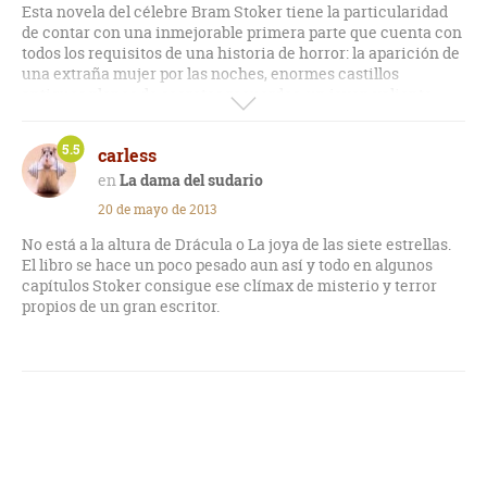
Esta novela del célebre Bram Stoker tiene la particularidad
de contar con una inmejorable primera parte que cuenta con
todos los requisitos de una historia de horror: la aparición de
una extraña mujer por las noches, enormes castillos
antiguos plenos de secretos recuerdos, un joven valiente
dispuesto a develar misterios...
5.5
carless
Sin embargo, en la segunda parte, la historia toma un
inesperado giro de aventuras que tiran por la borda todo el
La dama del sudario
misterio conseguido durante la primera parte y que
20 de mayo de 2013
convierte a la mismísima protagonista (la dama) en un ser
sumamente previsible y desprovisto de atractivos.
No está a la altura de Drácula o La joya de las siete estrellas.
El libro se hace un poco pesado aun así y todo en algunos
El final OLVIDABLE en extremo.
capítulos Stoker consigue ese clímax de misterio y terror
propios de un gran escritor.
Vale la pena leer esta novela... aunque deben tenerse en
cuenta los reparos mencionados.