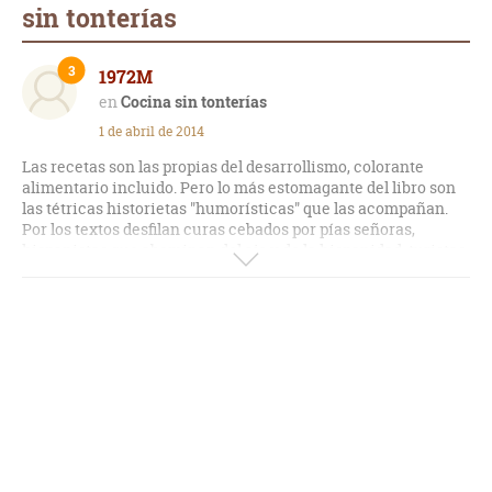
sin tonterías
3
1972M
Cocina sin tonterías
1 de abril de 2014
Las recetas son las propias del desarrollismo, colorante
alimentario incluido. Pero lo más estomagante del libro son
las tétricas historietas "humorísticas" que las acompañan.
Por los textos desfilan curas cebados por pías señoras,
hispanistas que abominan del ajo y de la hispanidad, turistas
dipsómanos de sangría de chiringuito...Pero los que más
abundan son los famélicos: estudiantes, presidiarios,
reclutas...
Un panorama propio de la literatura picaresca, capaz de
cortar la digestión.
En resumen, si te gustó (y te reíste) con el licenciado Cabra y
sus pupilos ¡es tu libro!
Si desde que te hicieron leer "El Buscón" (o lo leíste por tu