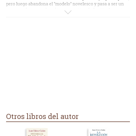
pero luego abandona el "modelo" novelesco y pasa a ser un
ensayo, y luego vuelve al tono narrativo de ficción. Lo mejor
son las reflexiones políticamente incorrectas del autor,
generalmente a pie de página (para que pasen
desapercibidas para la censura, parece) sobre el dislate de la
apreciación actual de la conquista por los indigenistas y por
los tontos útiles de la izquierda globalista. Es especialmente
sobrecogedor la descripción de tropelías que se hacían por
"ambos bandos", pero no se corta en la descripción de los
sacrificios y torturas que practican los "buenos salvajes" El
libro no obstante se lee con gusto.
Otros libros del autor