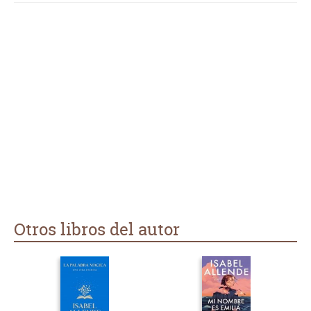
celos, al amor durable de la madurez. Las escenas me
parecen un poco fuera de contexto y como la referencia a la
obra de la que provienen viene al final de cada una de ellas,
he tenido que pasar las páginas antes de leerlas para ver de
qué libro están sacadas. El libro no me ha aportado nada -
pues ya me he leído todos esas obras de referencia- si bien
todos los extractos son de gran profundidad y de una calidad
notable. Puro marketing. Lo siento pero tengo que darle un 2.
Otros libros del autor