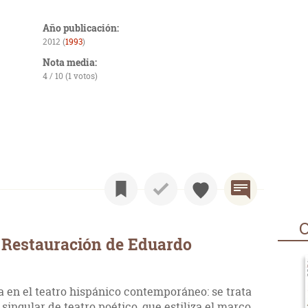
Año publicación:
2012 (
1993
)
Nota media:
4 / 10 (1 votos)
O
 Restauración de Eduardo
a en el teatro hispánico contemporáneo: se trata
singular de teatro poético, que estiliza el marco