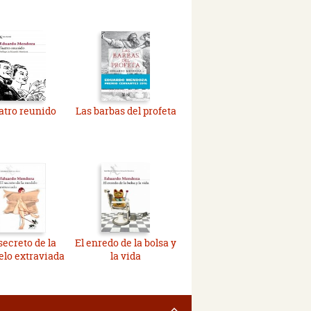
atro reunido
Las barbas del profeta
secreto de la
El enredo de la bolsa y
lo extraviada
la vida