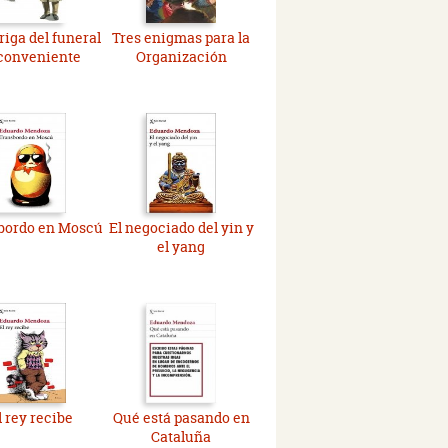
riga del funeral
Tres enigmas para la
conveniente
Organización
bordo en Moscú
El negociado del yin y
el yang
l rey recibe
Qué está pasando en
Cataluña