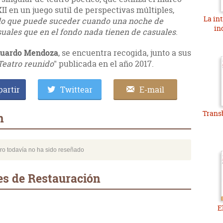
II en un juego sutil de perspectivas múltiples,
La int
lo que puede suceder cuando una noche de
in
uales que en el fondo nada tienen de casuales
.
uardo Mendoza
, se encuentra recogida, junto a sus
Teatro reunido
" publicada en el año 2017.
artir
Twittear
E-mail
Trans
n
bro todavía no ha sido reseñado
es de Restauración
E