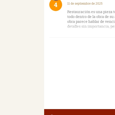
4
11 de septiembre de 2025
Restauración es una pieza t
todo dentro de la obra de su
obra parece hablar de vencid
detalles sin importancia, p
El autor de tamaña proeza l
ganador de numerosos premio
Premio Nobel desde hace añ
estilo de escritura ingenios
todo eso se lo debe a un te
escogido y un escenario mi
Y luego están los personajes
como viene siendo típico, l
No conoces casi nada de el
a eso le añades las larguís
contrario al que, probableme
Restauración nos sitúa en la
temporal y especial. La obr
situada en medio del bosque
ella vive Mallenca, una muj
mejores. En su vida sencilla