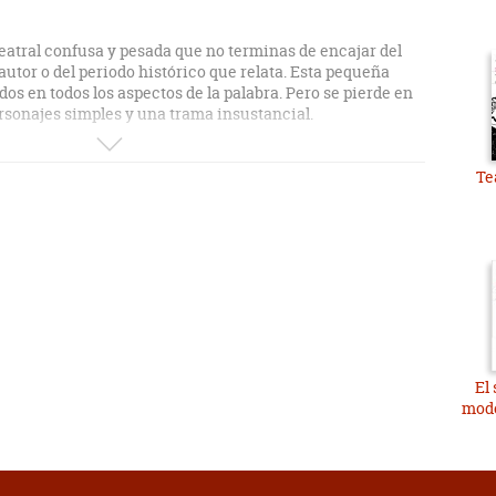
eatral confusa y pesada que no terminas de encajar del
 autor o del periodo histórico que relata. Esta pequeña
os en todos los aspectos de la palabra. Pero se pierde en
ersonajes simples y una trama insustancial.
iteraria es Eduardo Mendoza, célebre escritor español,
Te
s literarios y cuyo nombre está en las apuestas para el
os. Mendoza es un escritor maravilloso que posee un
o, elegante y con una magnífica ejecución. Y, en este caso,
xto hecho en verso, con un lenguaje primorosamente
nimalista, con poco equipamiento y menos descripciones.
, lo único realmente limitado de toda la obra. Y es que
os personajes mantienen una construcción insuficiente.
los y tampoco hay una enorme evolución de los mismos. Si
imas declamaciones en verso, pues tienes un efecto
nte, quiera conseguir el autor.
El 
mode
 España de la Guerra Carlista. Pero este es solo el marco
a se sitúa específicamente en una casa bastante ajada
 que está en la línea de combate entre ambos frentes. En
er de cuarenta años de Barcelona que ha vivido tiempos
 y solitaria ha alcanzado una paz y una felicidad muy