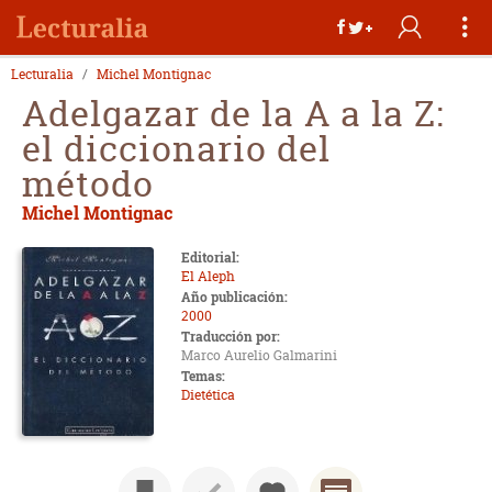
Lecturalia
Michel Montignac
Adelgazar de la A a la Z:
el diccionario del
método
Michel Montignac
Editorial:
El Aleph
Año publicación:
2000
Traducción por:
Marco Aurelio Galmarini
Temas:
Dietética