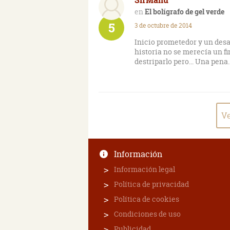
El bolígrafo de gel verde
5
3 de octubre de 2014
Inicio prometedor y un desarr
historia no se merecía un fi
destriparlo pero... Una pena.
Ve
Información
Información legal
Política de privacidad
Política de cookies
Condiciones de uso
Publicidad