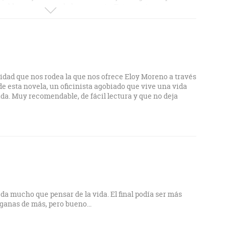
mable porque es todo lo contrario. Esta escrito con una
merge en una terrible cotidianidad. No es que sea una
s precisamente su valor. Hace de su no originalidad su
guro de que en muchos momentos, todos podemos sentirnos
je protagonista. A pesar del final, muy recomendable.
uede ser una simple cuestión de gustos.
lidad que nos rodea la que nos ofrece Eloy Moreno a través
 de esta novela, un oficinista agobiado que vive una vida
da. Muy recomendable, de fácil lectura y que no deja
a mucho que pensar de la vida. El final podía ser más
ganas de más, pero bueno...