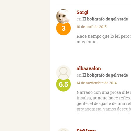
Sorgi
El bolígrafo de gel verde
3
10 de abril de 2015
Hace tiempo que lo leí pero 
muy tonto.
albaavalon
El bolígrafo de gel verde
6.5
14 de noviembre de 2014
Narrado con una prosa difer
insulsa, aunque hace reflex
gente, el desgaste de una re
protagonista, vamos descubr
"búsqueda" está muy bien lle
hace que disfrutes de la lec
SirManu