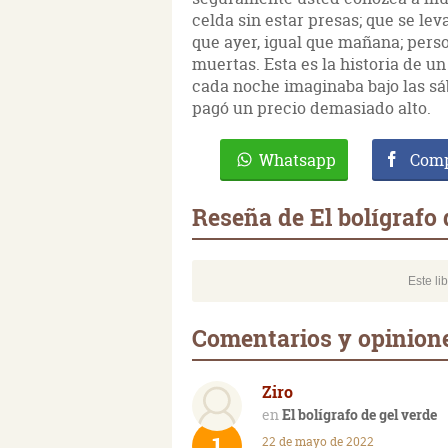
celda sin estar presas; que se le
que ayer, igual que mañana; perso
muertas. Esta es la historia de u
cada noche imaginaba bajo las sá
pagó un precio demasiado alto.
Whatsapp
Comp
Reseña de El bolígrafo 
Este li
Comentarios y opiniones
Ziro
El bolígrafo de gel verde
1
22 de mayo de 2022