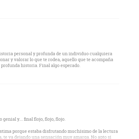
istoria personal y profunda de un individuo cualquiera
xionar y valorar lo que te rodea, aquello que te acompaña
y profunda historia. Final algo esperado.
nial y.... final flojo, flojo, flojo.
ástima porque estaba disfrutando muchísimo de la lectura
oca, te va dejando una sensación muy amarga. No apto si