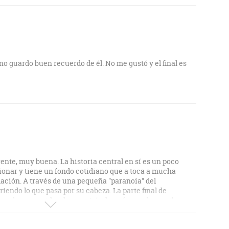
no guardo buen recuerdo de él. No me gustó y el final es
ente, muy buena. La historia central en sí es un poco
ionar y tiene un fondo cotidiano que a toca a mucha
lación. A través de una pequeña "paranoia" del
iendo lo que pasa por su cabeza. La parte final de
vada, que unido a la maestría de su forma de escribir,
tura. Aunque como digo, es una historia de la vida misma.