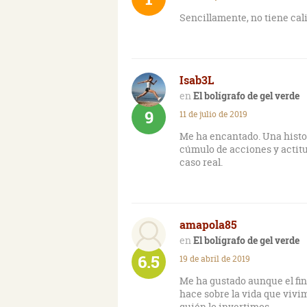
Sencillamente, no tiene cali
Isab3L
El bolígrafo de gel verde
9
11 de julio de 2019
Me ha encantado. Una histor
cúmulo de acciones y actit
caso real.
amapola85
El bolígrafo de gel verde
6.5
19 de abril de 2019
Me ha gustado aunque el fin
hace sobre la vida que vivi
quién lo invertimos