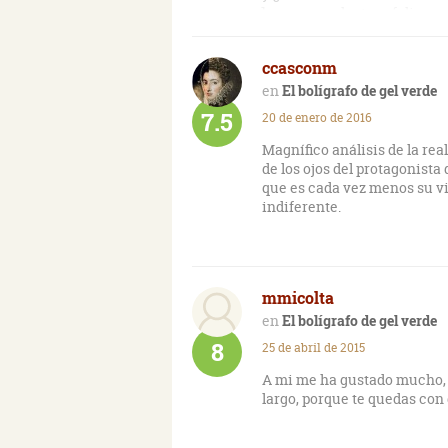
buscas una lectura feliz y a
aplastante realidad y te su
historia original pero ese e
ccasconm
principal virtud. Estoy se
identificados con el persona
El bolígrafo de gel verde
Además, el tema del final p
7.5
20 de enero de 2016
Magnífico análisis de la rea
de los ojos del protagonista
que es cada vez menos su vi
indiferente.
mmicolta
El bolígrafo de gel verde
8
25 de abril de 2015
A mi me ha gustado mucho, d
largo, porque te quedas con 