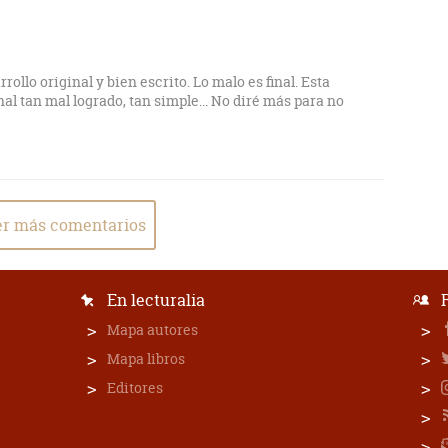
ollo original y bien escrito. Lo malo es final. Esta
nal tan mal logrado, tan simple... No diré más para no
r más comentarios
En lecturalia
Mapa autores
Mapa libros
Editores