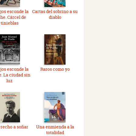
ojos esconde la
Cartas del sobrino a su
he. Cárcel de
diablo
tinieblas
ojos esconde la
Raros como yo
. La ciudad sin
luz
erecho a soñar
Una enmienda a la
totalidad