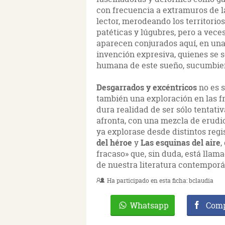
con frecuencia a extramuros de l
lector, merodeando los territorio
patéticas y lúgubres, pero a vec
aparecen conjurados aquí, en una
invención expresiva, quienes se 
humana de este sueño, sucumbiendo
Desgarrados y excéntricos
no es s
también una exploración en las fr
dura realidad de ser sólo tentativa
afronta, con una mezcla de erudic
ya explorase desde distintos reg
del héroe
y
Las esquinas del aire
,
fracaso» que, sin duda, está lla
de nuestra literatura contemporá
Ha participado en esta ficha:
bclaudia
Whatsapp
Comp