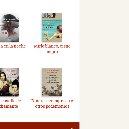
a en la noche
Mirlo blanco, cisne
negro
l castillo de
Dinero, demogresca y
diamante
otros podemonios