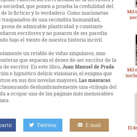
a sociedad, que ponen a prueba la credulidad del
Mil 
s de lo ficticio y lo verdadero. Como marionetas
noc
es traspasados de una recóndita humanidad,
 prosa de admirable plasticidad y constante
soñaron escritores y no pasaron de ser parodia
 bajo el viento de nuestra historia incivil.
olamente un retablo de vidas singulares, sino
onteras que separan el deseo de ser escritor de la
 de escritor. En este libro,
Juan Manuel de Prada
Mil 
ión e hipnótico delirio visionario, el enigma que
noche
istros en sus dos novelas mayores,
Las máscaras
 clausurando deslumbrantemente una «trilogía del
mada a ocupar una de las páginas más memorables
nea.
artir
Twittear
E-mail
El d