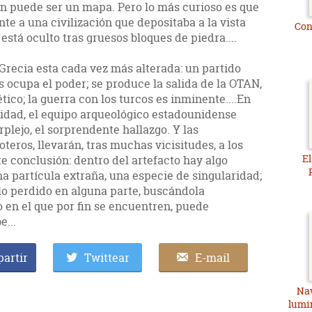
en puede ser un mapa. Pero lo más curioso es que
te a una civilización que depositaba a la vista
Cont
está oculto tras gruesos bloques de piedra....
 Grecia esta cada vez más alterada: un partido
s ocupa el poder; se produce la salida de la OTAN,
ico; la guerra con los turcos es inminente....En
idad, el equipo arqueológico estadounidense
plejo, el sorprendente hallazgo. Y las
teros, llevarán, tras muchas vicisitudes, a los
El
e conclusión: dentro del artefacto hay algo
a partícula extraña, una especie de singularidad;
lo perdido en alguna parte, buscándola
 en el que por fin se encuentren, puede
...
artir
Twittear
E-mail
Nav
lumi