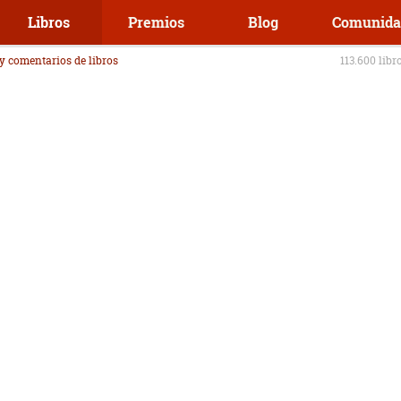
Libros
Premios
Blog
Comunida
 y comentarios de libros
113.600 libr