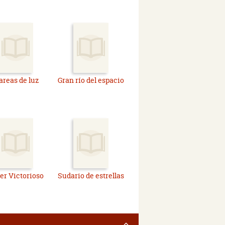
reas de luz
Gran río del espacio
ler Victorioso
Sudario de estrellas