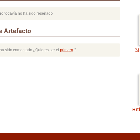
bro todavía no ha sido reseñado
e Artefacto
Ma
o ha sido comentado ¿Quieres ser el
primero
?
Hit