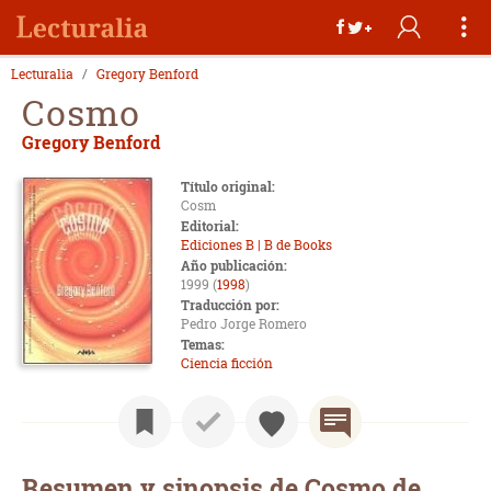
Lecturalia
Gregory Benford
Cosmo
Gregory Benford
Título original:
Cosm
Editorial:
Ediciones B | B de Books
Año publicación:
1999 (
1998
)
Traducción por:
Pedro Jorge Romero
Temas:
Ciencia ficción
Resumen y sinopsis de Cosmo de