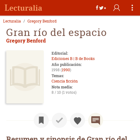
Lecturalia
Gregory Benford
Gran río del espacio
Gregory Benford
Editorial:
Ediciones B | B de Books
Año publicación:
1998 (
1990
)
Temas:
Ciencia ficción
Nota media:
8 / 10 (1 votos)
Resumen y sinopsis de Gran río del