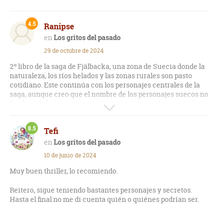
4.5
Ranipse
Los gritos del pasado
29 de octubre de 2024
2º libro de la saga de Fjälbacka, una zona de Suecia donde la
naturaleza, los ríos helados y las zonas rurales son pasto
cotidiano. Este continúa con los personajes centrales de la
saga, aunque creo que el nombre de los personajes suecos no
facilitan la lectura al principio. Luego vamos desgranando
parentescos y relaciones y la lectura se vuelve más fluida, de
todas formas no alcanza la calidad del primero: "La princesa
8.5
Tefi
de hielo"
Los gritos del pasado
10 de junio de 2024
Muy buen thriller, lo recomiendo.
Reitero, sigue teniendo bastantes personajes y secretos.
Hasta el final no me di cuenta quién o quiénes podrían ser.