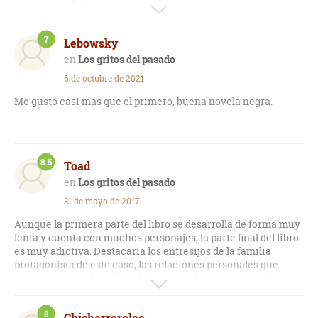
En cuanto a la historia, esta es buena, interesante y con
intrigas. Con giros finales que acaban de darle forma al relato.
Personajes redondos y acoplados a su pasado.
7
Lebowsky
Continuaré leyendo más libros de la saga.
Los gritos del pasado
6 de octubre de 2021
Me gustó casi más que el primero, buena novela negra.
8.5
Toad
Los gritos del pasado
31 de mayo de 2017
Aunque la primera parte del libro se desarrolla de forma muy
lenta y cuenta con muchos personajes, la parte final del libro
es muy adictiva. Destacaría los entresijos de la familia
protagonista de este caso, las relaciones personales que
existen entre todos ellos y la forma en la que van siendo
desvelados poco a poco por parte de la autora.
8
Chicharrerolee