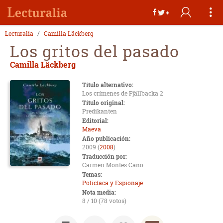
Lecturalia
Camilla Läckberg
Los gritos del pasado
Camilla Läckberg
Título alternativo:
Los crímenes de Fjällbacka 2
Título original:
Predikanten
Editorial:
Maeva
Año publicación:
2009 (
2008
)
Traducción por:
Carmen Montes Cano
Temas:
Policíaca y Espionaje
Nota media:
8 / 10 (78 votos)