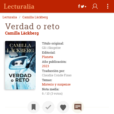
Lecturalia
Camilla Läckberg
Verdad o reto
Camilla Läckberg
Título original:
Gå i fängelse
Editorial:
Planeta
Año publicación:
2023
Traducción por:
Claudia Conde Fisas
Temas:
Misterio y suspense
Nota media:
6 / 10 (3 votos)