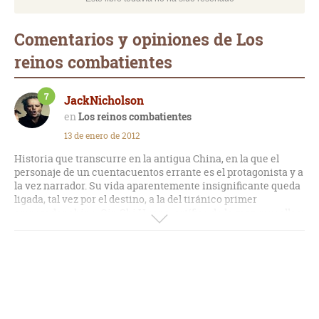
Comentarios y opiniones de Los
reinos combatientes
7
JackNicholson
Los reinos combatientes
13 de enero de 2012
Historia que transcurre en la antigua China, en la que el
personaje de un cuentacuentos errante es el protagonista y a
la vez narrador. Su vida aparentemente insignificante queda
ligada, tal vez por el destino, a la del tiránico primer
emperador chino, Qin Shi Huang, artífice de la gran muralla y
unificador de todos los reinos, así como a la de la desgraciada
madre de éste. Me ha recordado a Cien años de soledad, tal
vez por la importancia que se les da a los personajes, los
cuales parecen víctimas de la misma infelicidad al no existir
amor ni afecto en sus vidas. Muy bien elegido el punto de
vista en el que se cuenta la novela, en plan “historia de mi
vida”, que le da un matiz reflexivo y como de leyenda, en la