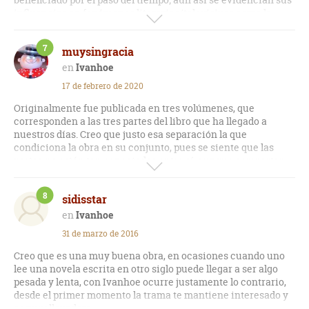
influencias en fenómenos literarios/televisivos como la
serie " Juego de Tronos" en multitud de paralelismos ( quizás
uno de los más claros la similitud de los guardianes del muro
7
muysingracia
con los caballeros templarios ) con lo que el género ha
recuperado un inesperado esplendor.
Ivanhoe
17 de febrero de 2020
Originalmente fue publicada en tres volúmenes, que
corresponden a las tres partes del libro que ha llegado a
nuestros días. Creo que justo esa separación la que
condiciona la obra en su conjunto, pues se siente que las
partes no están tan conectadas entre sí, aunque compartan
una línea temporal y los personajes. Se me hizo una novela
más sobre episodios caballerescos, me hizo falta que tuviera
8
sidisstar
una trama más hilvanada. No conecté mucho con sus
personajes, que me parecieron un tanto acartonados. Aún
Ivanhoe
así, se deja leer y no aburre.
31 de marzo de 2016
Creo que es una muy buena obra, en ocasiones cuando uno
lee una novela escrita en otro siglo puede llegar a ser algo
pesada y lenta, con Ivanhoe ocurre justamente lo contrario,
desde el primer momento la trama te mantiene interesado y
es muy llevadera.