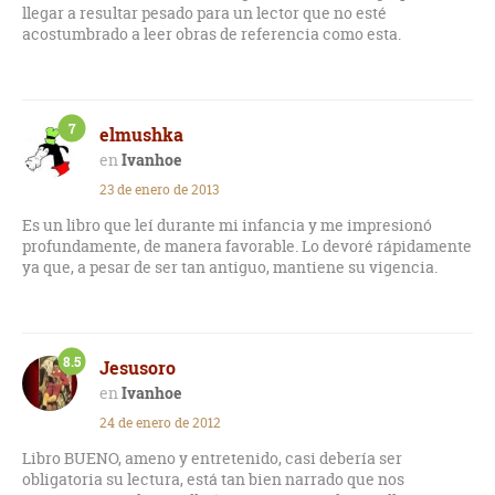
Sin embargo, tiene el don de entretenernos, y el de recuperar
llegar a resultar pesado para un lector que no esté
ciertas figuras emblemáticas de la cultura popular
acostumbrado a leer obras de referencia como esta.
anglosajona: Ricardo Corazón de León, Robin Hood, el fraile
Tuck, Juan Sin Tierra...
A mí no me cabe duda que autores tan flamantes como Kent
7
elmushka
Follet, Patrick Rothfuss o George R. R. Martin, han debido de
Ivanhoe
empaparse de muchas de sus licencias, detalles y
argumentos.
23 de enero de 2013
Es un libro que leí durante mi infancia y me impresionó
profundamente, de manera favorable. Lo devoré rápidamente
ya que, a pesar de ser tan antiguo, mantiene su vigencia.
8.5
Jesusoro
Ivanhoe
24 de enero de 2012
Libro BUENO, ameno y entretenido, casi debería ser
obligatoria su lectura, está tan bien narrado que nos