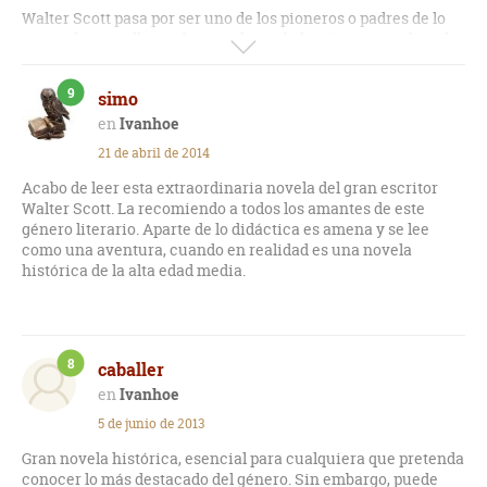
Walter Scott pasa por ser uno de los pioneros o padres de lo
que podríamos llamar la actual novela histórica o medieval.
Sus narraciones y relatos tienen el sello mágico de la épica,
9
simo
la leyenda, la aventura y el entretenimiento.
Ivanhoe
"Ivanhoe" es un cuadro suculento de intrigas, litigios,
21 de abril de 2014
refriegas y discordias civiles, en el que los normandos,
sajones, templarios y proscritos, toman un importante
Acabo de leer esta extraordinaria novela del gran escritor
partido.
Walter Scott. La recomiendo a todos los amantes de este
género literario. Aparte de lo didáctica es amena y se lee
Detalla una época salvaje en la que sólo impera la necedad, la
como una aventura, cuando en realidad es una novela
crueldad y un ilógico fanatismo.
histórica de la alta edad media.
En esta obra queda bien patente que ya desde los albores de
los primeros tiempos, reinaba entre la mayoría de los
hombres un profundo y oscuro antisemitismo.
8
caballer
Ivanhoe
El libro tiene los defectos propios de su momento: Una cursi y
amanerada forma de narrar el romanticismo, y la
5 de junio de 2013
resurrección insólita de uno de los personajes secundarios,
le quitan bastante fuerza y temperamento.
Gran novela histórica, esencial para cualquiera que pretenda
conocer lo más destacado del género. Sin embargo, puede