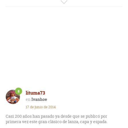
Lo único creo que en un par de pasajes se enmarca al último
Rey moro de Granada; Boabdil en un marco histórico no
coincidente con la novela.
Merece la pena
8
lituma73
Ivanhoe
17 de junio de 2014
Casi 200 años han pasado ya desde que se publicó por
primera vez este gran clásico de lanza, capa y espada.