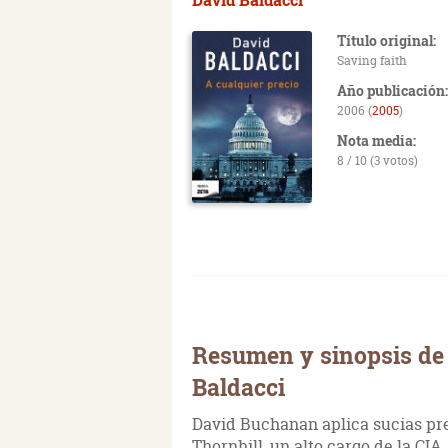
Título original:
Saving faith
Año publicación:
2006 (
2005
)
Nota media:
8 / 10 (3 votos)
Resumen y sinopsis de 
Baldacci
David Buchanan aplica sucias pre
Thornhill, un alto cargo de la CIA