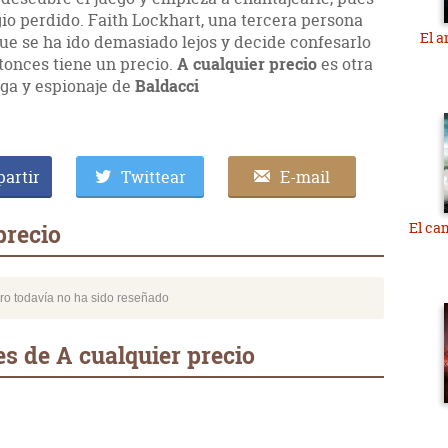
igio perdido. Faith Lockhart, una tercera persona
El a
ue se ha ido demasiado lejos y decide confesarlo
ntonces tiene un precio.
A cualquier precio
es otra
iga y espionaje de
Baldacci
artir
Twittear
E-mail
El ca
precio
bro todavía no ha sido reseñado
s de A cualquier precio