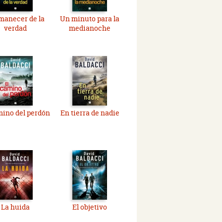
manecer de la
Un minuto para la
verdad
medianoche
mino del perdón
En tierra de nadie
La huida
El objetivo